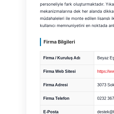
personeliyle fark oluşturmaktadır. Yı
mekanizmalarına dek her alanda dikkat
müdahaleleri ile monte edilen lisanslı
kullanıcı memnuniyetini en noktada anl
Firma Bilgileri
Firma / Kuruluş Adı
Beyaz Eşy
Firma Web Sitesi
https://w
Firma Adresi
3073 Sok
Firma Telefon
0232 367
E-Posta
destek@b