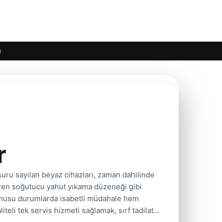
ı
r
suru sayılan beyaz cihazları, zaman dahilinde
diren soğutucu yahut yıkama düzeneği gibi
 konusu durumlarda isabetli müdahale hem
iteli tek servis hizmeti sağlamak, sırf tadilat…