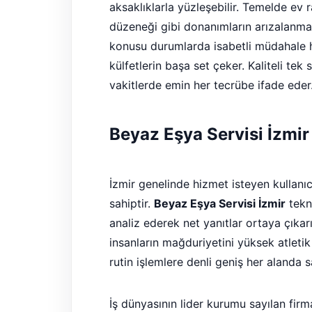
aksaklıklarla yüzleşebilir. Temelde ev 
düzeneği gibi donanımların arızalanması,
konusu durumlarda isabetli müdahale h
külfetlerin başa set çeker. Kaliteli tek
vakitlerde emin her tecrübe ifade eder
Beyaz Eşya Servisi İzmi
İzmir genelinde hizmet isteyen kullanıc
sahiptir.
Beyaz Eşya Servisi İzmir
tekni
analiz ederek net yanıtlar ortaya çıka
insanların mağduriyetini yüksek atlet
rutin işlemlere denli geniş her alanda
İş dünyasının lider kurumu sayılan fir