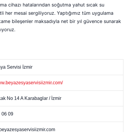
kama cihazı hatalarından soğutma yahut sıcak su
li her mesai sergiliyoruz. Yaptığımız tüm uygulama
 ikame bileşenler maksadıyla net bir yıl güvence sunarak
ıyoruz.
a Servisi İzmir
ww.beyazesyaservisiizmir.com/
ak No 14 A Karabaglar / İzmir
 06 09
eyazesyaservisiizmir.com