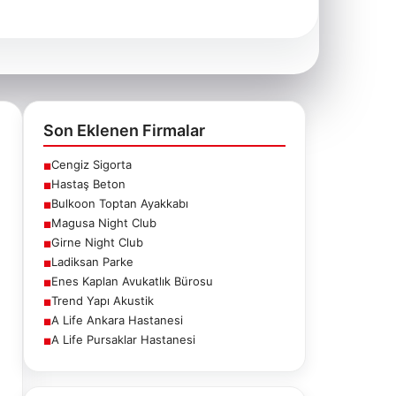
Son Eklenen Firmalar
Cengiz Sigorta
■
Hastaş Beton
■
Bulkoon Toptan Ayakkabı
■
Magusa Night Club
■
Girne Night Club
■
Ladiksan Parke
■
Enes Kaplan Avukatlık Bürosu
■
Trend Yapı Akustik
■
A Life Ankara Hastanesi
■
A Life Pursaklar Hastanesi
■