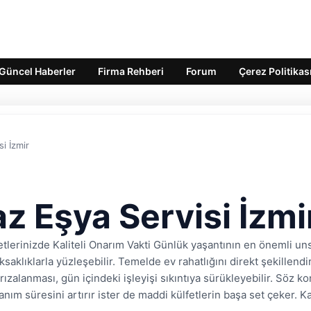
Güncel Haberler
Firma Rehberi
Forum
Çerez Politikas
i İzmir
z Eşya Servisi İzmi
etlerinizde Kaliteli Onarım Vakti Günlük yaşantının en önemli un
saklıklarla yüzleşebilir. Temelde ev rahatlığını direkt şekillen
rızalanması, gün içindeki işleyişi sıkıntıya sürükleyebilir. Söz
nım süresini artırır ister de maddi külfetlerin başa set çeker. Kal