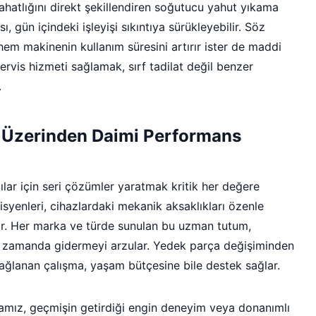
rahatlığını direkt şekillendiren soğutucu yahut yıkama
 gün içindeki işleyişi sıkıntıya sürükleyebilir. Söz
em makinenin kullanım süresini artırır ister de maddi
 servis hizmeti sağlamak, sırf tadilat değil benzer
.
r Üzerinden Daimi Performans
ılar için seri çözümler yaratmak kritik her değere
syenleri, cihazlardaki mekanik aksaklıkları özenle
rır. Her marka ve türde sunulan bu uzman tutum,
ik zamanda gidermeyi arzular. Yedek parça değişiminden
 sağlanan çalışma, yaşam bütçesine bile destek sağlar.
mamız, geçmişin getirdiği engin deneyim veya donanımlı