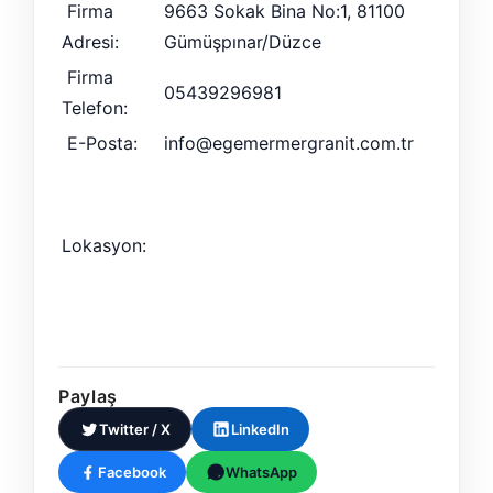
Firma
9663 Sokak Bina No:1, 81100
Adresi:
Gümüşpınar/Düzce
Firma
05439296981
Telefon:
E-Posta:
info@egemermergranit.com.tr
Lokasyon:
Paylaş
Twitter / X
LinkedIn
Facebook
WhatsApp