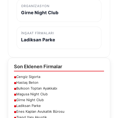
ORGANIZASYON
Girne Night Club
İNŞAAT FIRMALARI
Ladiksan Parke
Son Eklenen Firmalar
Cengiz Sigorta
■
Hastaş Beton
■
Bulkoon Toptan Ayakkabı
■
Magusa Night Club
■
Girne Night Club
■
Ladiksan Parke
■
Enes Kaplan Avukatlık Bürosu
■
Trend Yapı Akustik
■