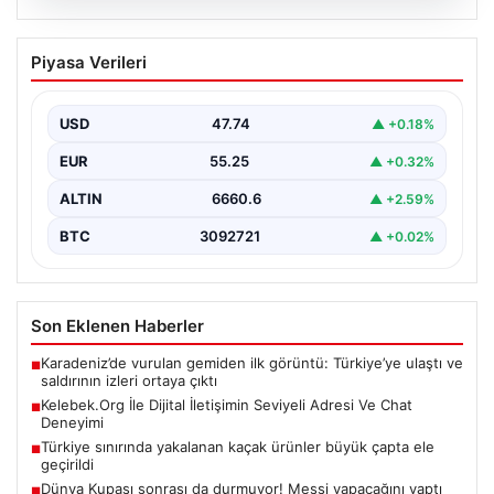
08.08.2026
Kelebek.Org İle Dijital İletişimin Seviyeli
Piyasa Verileri
Adresi Ve Chat Deneyimi
İnternet çağında bireylerin kaliteli bir şekilde irtibat
kurması ciddi bir önem taşımaktadır. Halen birçok…
USD
47.74
▲ +0.18%
EUR
55.25
▲ +0.32%
ALTIN
6660.6
▲ +2.59%
BTC
3092721
▲ +0.02%
Son Eklenen Haberler
Karadeniz’de vurulan gemiden ilk görüntü: Türkiye’ye ulaştı ve
■
saldırının izleri ortaya çıktı
Kelebek.Org İle Dijital İletişimin Seviyeli Adresi Ve Chat
■
Deneyimi
Türkiye sınırında yakalanan kaçak ürünler büyük çapta ele
■
geçirildi
Dünya Kupası sonrası da durmuyor! Messi yapacağını yaptı
■