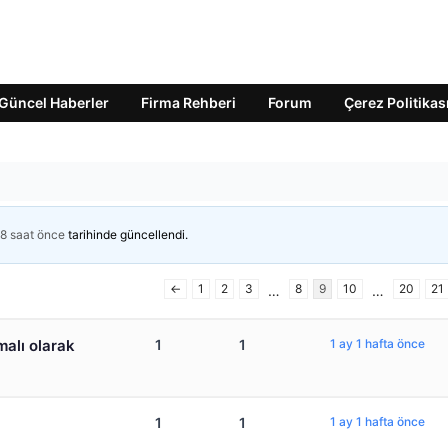
Güncel Haberler
Firma Rehberi
Forum
Çerez Politikas
 8 saat önce
tarihinde güncellendi.
←
1
2
3
8
9
10
20
21
…
…
malı olarak
1
1
1 ay 1 hafta önce
1
1
1 ay 1 hafta önce