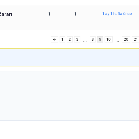
Zararı
1
1
1 ay 1 hafta önce
←
1
2
3
8
9
10
20
21
…
…