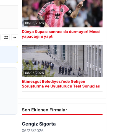
08/06/2026
Dünya Kupası sonrası da durmuyor! Messi
yapacağını yaptı
22
→
08/05/2026
Etimesgut Belediyesi’nde Gelişen
Soruşturma ve Uyuşturucu Test Sonuçları
Son Eklenen Firmalar
Cengiz Sigorta
06/23/2026