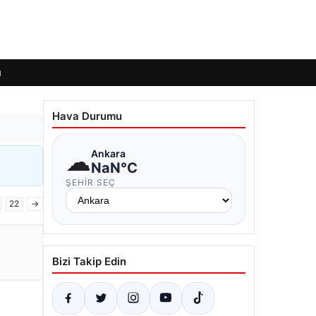
ı
Hava Durumu
☁
Ankara
NaN°C
ŞEHIR SEÇ
22
→
Bizi Takip Edin