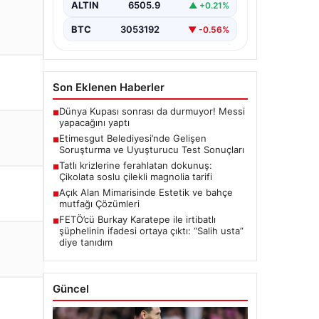
ALTIN
6505.9
▲ +0.21%
seriyor. Soruşturma kapsamında,…
BTC
3053192
▼ -0.56%
Son Eklenen Haberler
Dünya Kupası sonrası da durmuyor! Messi
■
yapacağını yaptı
Etimesgut Belediyesi’nde Gelişen
■
Soruşturma ve Uyuşturucu Test Sonuçları
Tatlı krizlerine ferahlatan dokunuş:
■
Çikolata soslu çilekli magnolia tarifi
Açık Alan Mimarisinde Estetik ve bahçe
■
mutfağı Çözümleri
FETÖ’cü Burkay Karatepe ile irtibatlı
■
şüphelinin ifadesi ortaya çıktı: “Salih usta”
diye tanıdım
Güncel