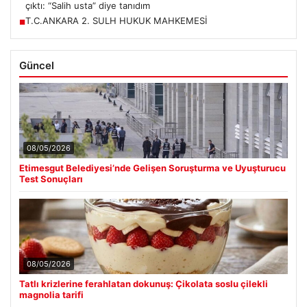
çıktı: “Salih usta” diye tanıdım
T.C.ANKARA 2. SULH HUKUK MAHKEMESİ
■
Güncel
08/05/2026
Etimesgut Belediyesi’nde Gelişen Soruşturma ve Uyuşturucu
Test Sonuçları
08/05/2026
Tatlı krizlerine ferahlatan dokunuş: Çikolata soslu çilekli
magnolia tarifi