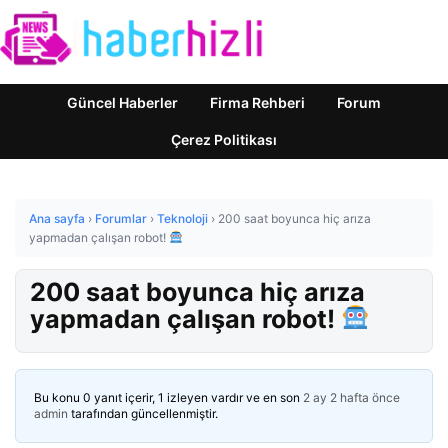
Güncel Haberler
Firma Rehberi
Forum
Çerez Politikası
Ana sayfa
›
Forumlar
›
Teknoloji
›
200 saat boyunca hiç arıza
yapmadan çalışan robot!
200 saat boyunca hiç arıza
yapmadan çalışan robot!
Bu konu 0 yanıt içerir, 1 izleyen vardır ve en son
2 ay 2 hafta önce
admin
tarafından güncellenmiştir.