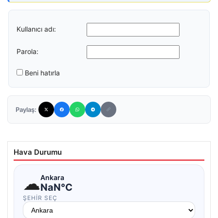
Kullanıcı adı:
Parola:
Beni hatırla
Paylaş:
Hava Durumu
☁
Ankara
NaN°C
ŞEHIR SEÇ