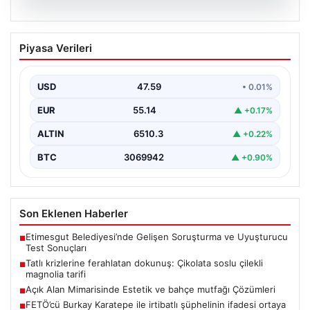
05.08.2026
Tatlı krizlerine ferahlatan dokunuş:
Piyasa Verileri
Çikolata soslu çilekli magnolia tarifi
{ "title": "Tatlı Krizlerine Ferahlatıcı Bir Çözüm: Çikolata
Soslu Çilekli Magnolia Tarifi", "content": "Hayatın…
USD
47.59
• 0.01%
EUR
55.14
▲ +0.17%
ALTIN
6510.3
▲ +0.22%
BTC
3069942
▲ +0.90%
Son Eklenen Haberler
Etimesgut Belediyesi’nde Gelişen Soruşturma ve Uyuşturucu
■
Test Sonuçları
Tatlı krizlerine ferahlatan dokunuş: Çikolata soslu çilekli
■
magnolia tarifi
Açık Alan Mimarisinde Estetik ve bahçe mutfağı Çözümleri
■
FETÖ’cü Burkay Karatepe ile irtibatlı şüphelinin ifadesi ortaya
■