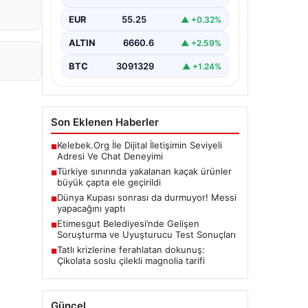
gerçekleştirilen güvenlik
EUR
55.25
▲ +0.32%
kontrollerinde, piyasa değeri
yaklaşık 500 bin euroyu aşan
büyük…
ALTIN
6660.6
▲ +2.59%
BTC
3091329
▲ +1.24%
Son Eklenen Haberler
Kelebek.Org İle Dijital İletişimin Seviyeli
■
Adresi Ve Chat Deneyimi
Türkiye sınırında yakalanan kaçak ürünler
■
büyük çapta ele geçirildi
Dünya Kupası sonrası da durmuyor! Messi
■
yapacağını yaptı
Etimesgut Belediyesi’nde Gelişen
■
Soruşturma ve Uyuşturucu Test Sonuçları
Tatlı krizlerine ferahlatan dokunuş:
■
Çikolata soslu çilekli magnolia tarifi
Güncel