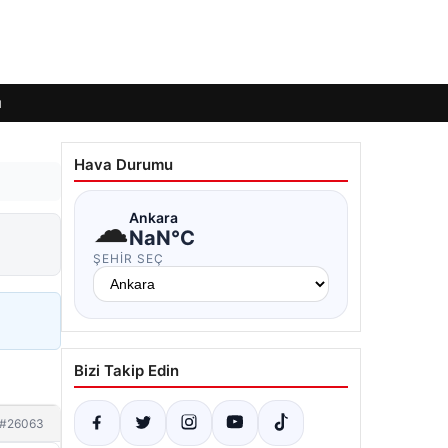
ı
Hava Durumu
☁
Ankara
NaN°C
ŞEHIR SEÇ
Bizi Takip Edin
#26063