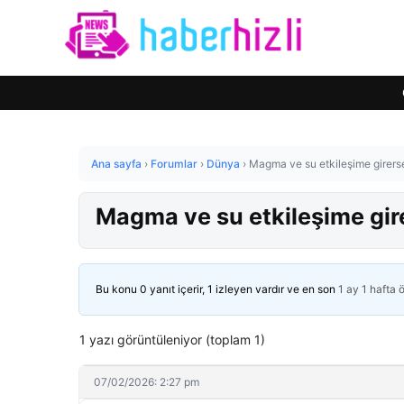
Ana sayfa
›
Forumlar
›
Dünya
›
Magma ve su etkileşime girer
Magma ve su etkileşime gi
Bu konu 0 yanıt içerir, 1 izleyen vardır ve en son
1 ay 1 hafta 
1 yazı görüntüleniyor (toplam 1)
07/02/2026: 2:27 pm