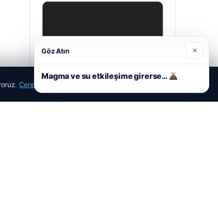
×
Göz Atın
Magma ve su etkileşime girerse…
ıyoruz.
Çerez Politikamız
Reddet
Kabul Et
Hastaş Beton
05/26/2026