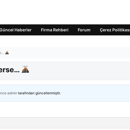
Güncel Haberler
Firma Rehberi
Forum
Çerez Politikas
se…
rerse…
önce
admin
tarafından güncellenmiştir.