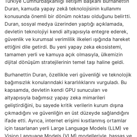
Türkiye Cumhurbaşkanlığı İletişim Başkanı Burhanettin
Duran, kamuda yapay zekâ teknolojisinin kullanımı
konusunda önemli bir dönüm noktası olduğunu belirtti.
Duran, sosyal medya üzerinden yaptığı açıklamada,
devletin teknolojiyi kendi altyapısıyla entegre ederek,
güvenlik ve kurumsal verimlilik ilkeleri ışığında hareket
ettiğini dile getirdi. Bu yeni yapay zeka ekosistemi,
tamamen yerli ve kamuya açık olmasıyla, ülkemizin
dijital dönüşüm stratejilerinin temel taşı haline geldi.
Burhanettin Duran, özellikle veri güvenliği ve teknolojik
bağımsızlık konularındaki kararlılıklarını vurguladı. Bu
kapsamda, devletin kendi GPU sunucuları ve
altyapısıyla bağımsız yapay zeka mimarileri
geliştirdiğini, bu sayede kritik verilerin kurum dışına
çıkmadığını ve güvenliğin en üst düzeyde sağlandığını
ifade etti. Ayrıca, internet erişimi kısıtlanmış ortamlar
için tasarlanan yerli Large Language Models (LLM) ve
Vision Language Models (VLM) modelleriyle, hassas ve