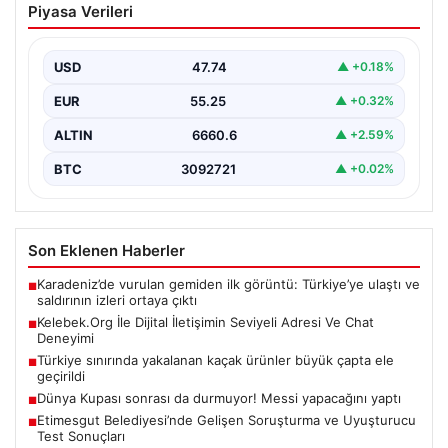
Piyasa Verileri
Adresi Ve Chat Deneyimi
İnternet çağında bireylerin kaliteli bir şekilde irtibat
kurması ciddi bir önem taşımaktadır. Halen birçok…
USD
47.74
▲ +0.18%
EUR
55.25
▲ +0.32%
ALTIN
6660.6
▲ +2.59%
BTC
3092721
▲ +0.02%
Son Eklenen Haberler
Karadeniz’de vurulan gemiden ilk görüntü: Türkiye’ye ulaştı ve
■
saldırının izleri ortaya çıktı
Kelebek.Org İle Dijital İletişimin Seviyeli Adresi Ve Chat
■
Deneyimi
Türkiye sınırında yakalanan kaçak ürünler büyük çapta ele
■
geçirildi
Dünya Kupası sonrası da durmuyor! Messi yapacağını yaptı
■
Etimesgut Belediyesi’nde Gelişen Soruşturma ve Uyuşturucu
■
Test Sonuçları