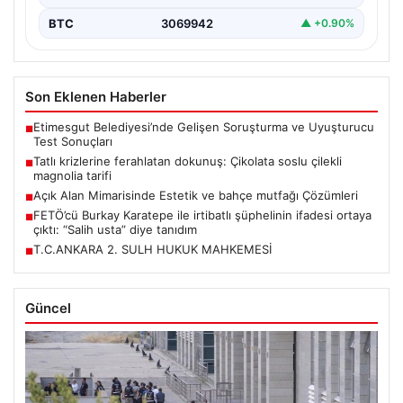
BTC
3069942
▲ +0.90%
Son Eklenen Haberler
Etimesgut Belediyesi’nde Gelişen Soruşturma ve Uyuşturucu
■
Test Sonuçları
Tatlı krizlerine ferahlatan dokunuş: Çikolata soslu çilekli
■
magnolia tarifi
Açık Alan Mimarisinde Estetik ve bahçe mutfağı Çözümleri
■
FETÖ’cü Burkay Karatepe ile irtibatlı şüphelinin ifadesi ortaya
■
çıktı: “Salih usta” diye tanıdım
T.C.ANKARA 2. SULH HUKUK MAHKEMESİ
■
Güncel