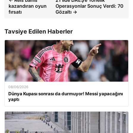
← Reis bahis
21 İlde DAEŞ’e Yönelik
kazandıran oyun
Operasyonlar Sonuç Verdi: 70
fırsatı
Gözaltı →
Tavsiye Edilen Haberler
08/06/2026
Dünya Kupası sonrası da durmuyor! Messi yapacağını
yaptı