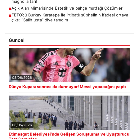
magnolia tarifi
Açık Alan Mimarisinde Estetik ve bahçe mutfağı Çözümleri
■
FETÖ’cü Burkay Karatepe ile irtibatlı şüphelinin ifadesi ortaya
■
çıktı: “Salih usta” diye tanıdım
Güncel
08/06/2026
Dünya Kupası sonrası da durmuyor! Messi yapacağını yaptı
08/05/2026
Etimesgut Belediyesi’nde Gelişen Soruşturma ve Uyuşturucu