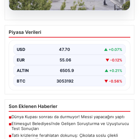
05.08.2026
Etimesgut Belediyesi’nde Gelişen
Piyasa Verileri
Soruşturma ve Uyuşturucu Test
Sonuçları
USD
47.70
▲ +0.07%
Son günlerde yayılan haberler, Etimesgut
Belediyesi’nde yaşanan ciddi gelişmeleri gözler önüne
EUR
55.06
▼ -0.12%
seriyor. Soruşturma kapsamında,…
ALTIN
6505.9
▲ +0.21%
BTC
3053192
▼ -0.56%
Son Eklenen Haberler
Dünya Kupası sonrası da durmuyor! Messi yapacağını yaptı
■
Etimesgut Belediyesi’nde Gelişen Soruşturma ve Uyuşturucu
■
Test Sonuçları
Tatlı krizlerine ferahlatan dokunuş: Çikolata soslu çilekli
■