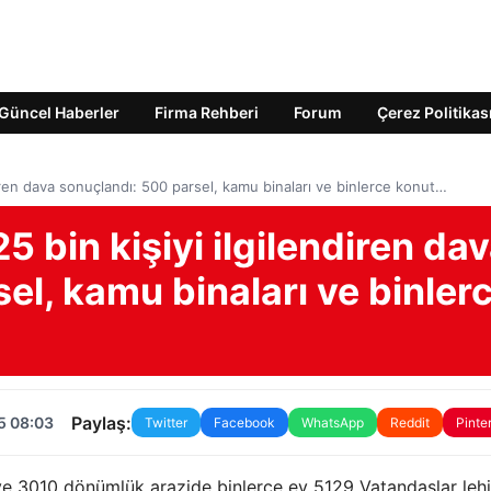
Güncel Haberler
Firma Rehberi
Forum
Çerez Politikas
ndiren dava sonuçlandı: 500 parsel, kamu binaları ve binlerce konut…
25 bin kişiyi ilgilendiren da
el, kamu binaları ve binler
Paylaş:
5 08:03
Twitter
Facebook
WhatsApp
Reddit
Pinte
ve 3010 dönümlük arazide binlerce ev 5129 Vatandaşlar leh