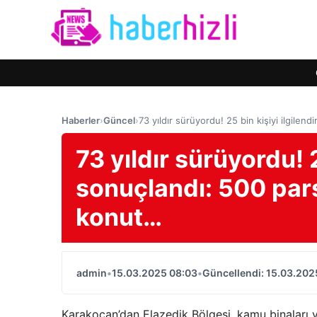
Haberler
›
Güncel
›
73 yıldır sürüyordu! 25 bin kişiyi ilgile
73 yıldır sürüyordu! 
sonuçlandı: 500 pars
konut…
admin
•
15.03.2025 08:03
•
Güncellendi: 15.03.202
Karakoçan’dan Elazedik Bölgesi, kamu binaları 