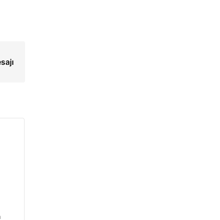
sajı
n