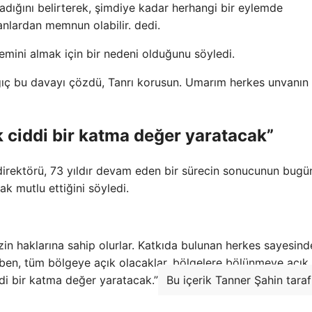
dığını belirterek, şimdiye kadar herhangi bir eylemde
nlardan memnun olabilir. dedi.
lemini almak için bir nedeni olduğunu söyledi.
rgıç bu davayı çözdü, Tanrı korusun. Umarım herkes unvanın
 ciddi bir katma değer yaratacak”
direktörü, 73 yıldır devam eden bir sürecin sonucunun bugü
ak mutlu ettiğini söyledi.
n haklarına sahip olurlar. Katkıda bulunan herkes sayesind
iben, tüm bölgeye açık olacaklar, bölgelere bölünmeye açık
di bir katma değer yaratacak.”
Bu içerik Tanner Şahin tara