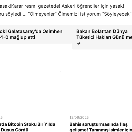
Karar resmi gazetede! Askeri öğrenciler için yasak!
nu söyledi … “Ölmeyenler” Ölmemizi istiyorum “Söyleyecek”
yok! Galatasaray’da Osimhen
Bakan Bolat’tan Dünya
u 4-0 mağlup etti
Tüketici Hakları Günü me
→
25
12/09/2025
rda Bitcoin Stoku Bir Yılda
Bahis soruşturmasında flaş
 Düşüş Gördü
gelişme! Tanınmış isimler içi