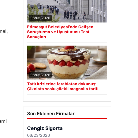
08/05/2026
Etimesgut Belediyesi’nde Gelişen
nel,
Soruşturma ve Uyuşturucu Test
Sonuçları
08/05/2026
Tatlı krizlerine ferahlatan dokunuş:
Çikolata soslu çilekli magnolia tarifi
Son Eklenen Firmalar
emi