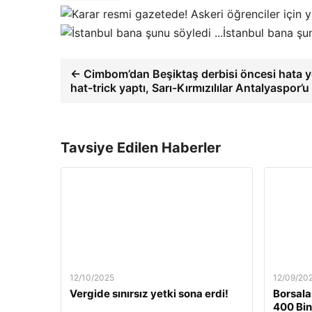
İstanbul bana şu
← Cimbom’dan Beşiktaş derbisi öncesi hata 
hat-trick yaptı, Sarı-Kırmızılılar Antalyaspor’
Tavsiye Edilen Haberler
12/10/2025
12/09/20
Vergide sınırsız yetki sona erdi!
Borsala
400 Bin