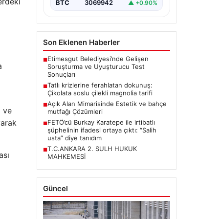
erdeki
BTC
3069942
▲ +0.90%
Son Eklenen Haberler
Etimesgut Belediyesi’nde Gelişen
■
a
Soruşturma ve Uyuşturucu Test
Sonuçları
Tatlı krizlerine ferahlatan dokunuş:
■
Çikolata soslu çilekli magnolia tarifi
Açık Alan Mimarisinde Estetik ve bahçe
■
ı ve
mutfağı Çözümleri
yarak
FETÖ’cü Burkay Karatepe ile irtibatlı
■
şüphelinin ifadesi ortaya çıktı: “Salih
usta” diye tanıdım
T.C.ANKARA 2. SULH HUKUK
■
ası
MAHKEMESİ
Güncel