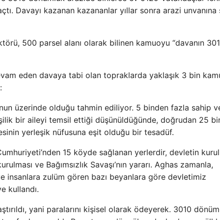
açtı. Davayı kazanan kazananlar yıllar sonra arazi unvanına
ektörü, 500 parsel alanı olarak bilinen kamuoyu “davanın 30
evam eden davaya tabi olan topraklarda yaklaşık 3 bin kam
:
un üzerinde olduğu tahmin ediliyor. 5 binden fazla sahip v
şilik bir aileyi temsil ettiği düşünüldüğünde, doğrudan 25 bi
esinin yerleşik nüfusuna eşit olduğu bir tesadüf.
Cumhuriyeti’nden 15 köyde sağlanan yerlerdir, devletin kuru
urulması ve Bağımsızlık Savaşı’nın yararı. Aghas zamanla,
ve insanlara zulüm gören bazı beyanlara göre devletimiz
e kullandı.
ştırıldı, yani paralarını kişisel olarak ödeyerek. 3010 dönüm