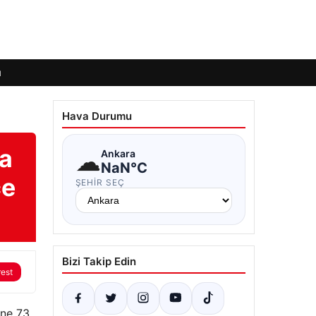
ı
Hava Durumu
va
☁
Ankara
NaN°C
ce
ŞEHIR SEÇ
Bizi Takip Edin
rest
ine 73