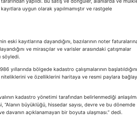
tarafından yapıldı. Bu satış ve döngüler, alanlarda ve mülkl
 kayıtlara uygun olarak yapılmamıştır ve rastgele
nin eski kayıtlarına dayandığını, bazılarının noter faturaların
dayandığını ve mirasçılar ve varisler arasındaki çatışmalar
 söyledi.
6 yıllarında bölgede kadastro çalışmalarının başlatıldığın
, niteliklerini ve özelliklerini haritaya ve resmi paylara bağla
valının kadastro yönetimi tarafından belirlenmediği anlaşılm
 “Alanın büyüklüğü, hissedar sayısı, devre ve bu dönemde
ve davanın açıklanamayan bir boyuta ulaşması.” dedi.