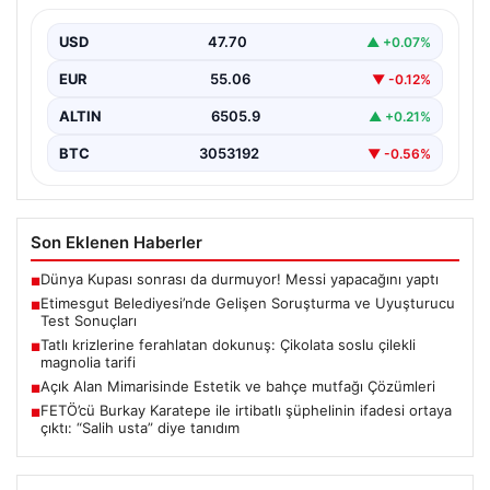
Sonuçları
USD
47.70
▲ +0.07%
Son günlerde yayılan haberler, Etimesgut
Belediyesi’nde yaşanan ciddi gelişmeleri gözler önüne
EUR
55.06
▼ -0.12%
seriyor. Soruşturma kapsamında,…
ALTIN
6505.9
▲ +0.21%
BTC
3053192
▼ -0.56%
Son Eklenen Haberler
Dünya Kupası sonrası da durmuyor! Messi yapacağını yaptı
■
Etimesgut Belediyesi’nde Gelişen Soruşturma ve Uyuşturucu
■
Test Sonuçları
Tatlı krizlerine ferahlatan dokunuş: Çikolata soslu çilekli
■
magnolia tarifi
Açık Alan Mimarisinde Estetik ve bahçe mutfağı Çözümleri
■
FETÖ’cü Burkay Karatepe ile irtibatlı şüphelinin ifadesi ortaya
■
çıktı: “Salih usta” diye tanıdım