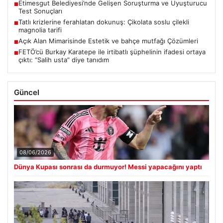
Etimesgut Belediyesi’nde Gelişen Soruşturma ve Uyuşturucu
■
Test Sonuçları
Tatlı krizlerine ferahlatan dokunuş: Çikolata soslu çilekli
■
magnolia tarifi
Açık Alan Mimarisinde Estetik ve bahçe mutfağı Çözümleri
■
FETÖ’cü Burkay Karatepe ile irtibatlı şüphelinin ifadesi ortaya
■
çıktı: “Salih usta” diye tanıdım
Güncel
08/06/2026
Dünya Kupası sonrası da durmuyor! Messi yapacağını yaptı