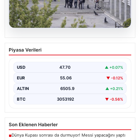
05.08.2026
Etimesgut Belediyesi’nde Gelişen
Piyasa Verileri
Soruşturma ve Uyuşturucu Test
Sonuçları
USD
47.70
▲ +0.07%
Son günlerde yayılan haberler, Etimesgut
Belediyesi’nde yaşanan ciddi gelişmeleri gözler önüne
EUR
55.06
▼ -0.12%
seriyor. Soruşturma kapsamında,…
ALTIN
6505.9
▲ +0.21%
BTC
3053192
▼ -0.56%
Son Eklenen Haberler
Dünya Kupası sonrası da durmuyor! Messi yapacağını yaptı
■