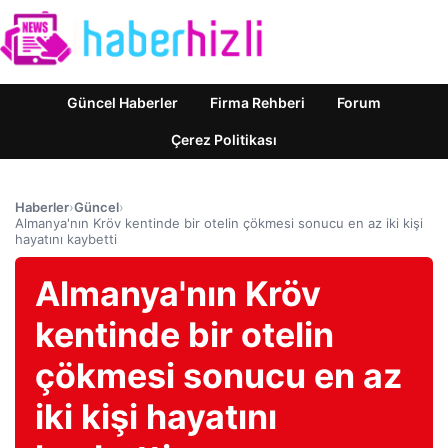
Güncel Haberler
Firma Rehberi
Forum
Çerez Politikası
Haberler
›
Güncel
›
Almanya'nın Kröv kentinde bir otelin çökmesi sonucu en az iki kişi
hayatını kaybetti
Almanya'nın Kröv
kentinde bir otelin
çökmesi sonucu en az
iki kişi hayatını