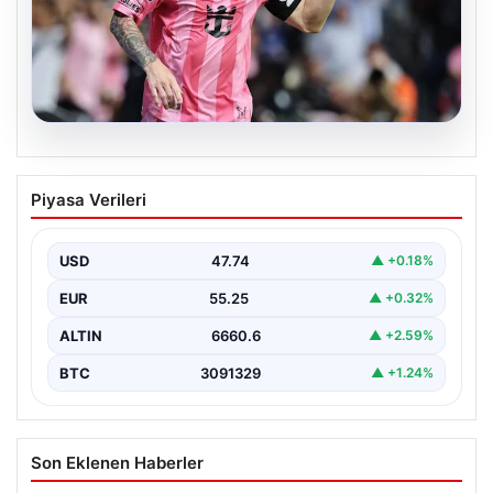
06.08.2026
Dünya Kupası sonrası da durmuyor!
Piyasa Verileri
Messi yapacağını yaptı
USD
47.74
▲ +0.18%
EUR
55.25
▲ +0.32%
ALTIN
6660.6
▲ +2.59%
BTC
3091329
▲ +1.24%
Son Eklenen Haberler