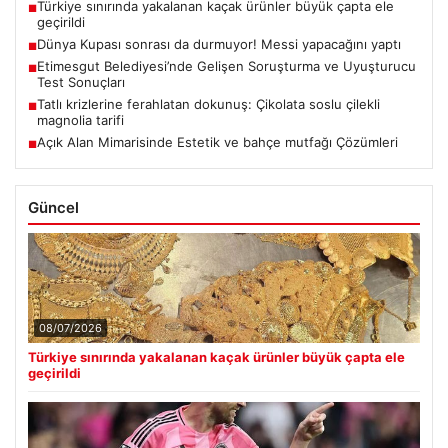
Türkiye sınırında yakalanan kaçak ürünler büyük çapta ele
■
geçirildi
Dünya Kupası sonrası da durmuyor! Messi yapacağını yaptı
■
Etimesgut Belediyesi’nde Gelişen Soruşturma ve Uyuşturucu
■
Test Sonuçları
Tatlı krizlerine ferahlatan dokunuş: Çikolata soslu çilekli
■
magnolia tarifi
Açık Alan Mimarisinde Estetik ve bahçe mutfağı Çözümleri
■
Güncel
08/07/2026
Türkiye sınırında yakalanan kaçak ürünler büyük çapta ele
geçirildi