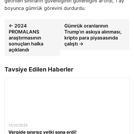
getirilen sınırların güvenliğinin güvenliğini artırdı, 1 ay
boyunca gümrük görevini durdurdu.
← 2024
Gümrük oranlarının
PROMALANS
Trump’ın askıya alınması,
araştırmasının
kripto para piyasasında
sonuçları halka
çalıştı →
açıklandı
Tavsiye Edilen Haberler
12/10/2025
Vergide sınırsız yetki sona erdi!