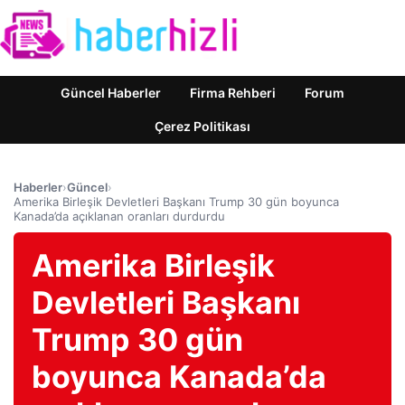
Güncel Haberler
Firma Rehberi
Forum
Çerez Politikası
Haberler
›
Güncel
›
Amerika Birleşik Devletleri Başkanı Trump 30 gün boyunca
Kanada’da açıklanan oranları durdurdu
Amerika Birleşik
Devletleri Başkanı
Trump 30 gün
boyunca Kanada’da