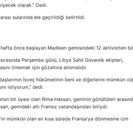
yiyecek olarak.” Dedi.
sı sularında ele geçirildiği belirtildi.
ir hafta önce başlayan Madleen gemisindeki 12 aktivistten bir
sırasında Perşembe günü, Libya Sahil Güvenlik ekipleri,
ını önlemek için gözaltına alınmalıdır.
daşlarımın İsveç hükümetinin beni ve diğerlerini mümkün ol
nı istiyorum,” dedi.
unun bir üyesi olan Rima Hassan, geminin gönüllüleri arasınd
san, gemideki altı Fransız vatandaşından biriydi.
in mümkün olan en kısa sürede Fransa'ya dönmesine izin