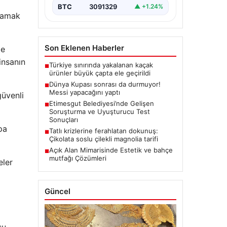
BTC
3091329
▲ +1.24%
aşamak
Son Eklenen Haberler
me
insanın
Türkiye sınırında yakalanan kaçak
■
ürünler büyük çapta ele geçirildi
Dünya Kupası sonrası da durmuyor!
■
Messi yapacağını yaptı
güvenli
Etimesgut Belediyesi’nde Gelişen
■
Soruşturma ve Uyuşturucu Test
Sonuçları
pa
Tatlı krizlerine ferahlatan dokunuş:
■
Çikolata soslu çilekli magnolia tarifi
Açık Alan Mimarisinde Estetik ve bahçe
■
mutfağı Çözümleri
eler
Güncel
su