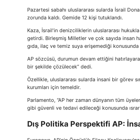
Pazartesi sabahı uluslararası sularda İsrail D
zorunda kaldı. Gemide 12 kişi tutuklandı.
Kaza, İsrail'in denizciliklerin uluslararası huk
getirdi. Birleşmiş Milletler ve çok sayıda insan
gıda, ilaç ve temiz suya erişemediği konusunda 
AP sözcüsü, durumun devam ettiğini hatırlayarak
bir şekilde çözülecek” dedi.
Özellikle, uluslararası sularda insani bir görev
kurumları için temeldir.
Parlamento, “AP her zaman dünyanın tüm üyeleri
gibi güvenli ve tedavi edileceği konusunda ısrar
Dış Politika Perspektifi AP: İns
Euronews, AP'nin Özgürlük Filosu Koalisyonu'n