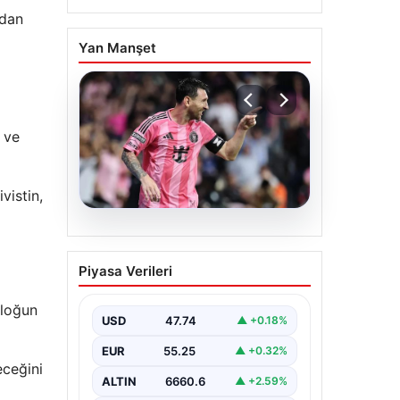
ndan
Yan Manşet
 ve
vistin,
06.08.2026
Dünya Kupası sonrası da
Piyasa Verileri
durmuyor! Messi
yapacağını yaptı
bloğun
USD
47.74
▲ +0.18%
EUR
55.25
▲ +0.32%
eceğini
ALTIN
6660.6
▲ +2.59%