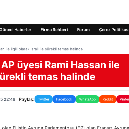
Güncel Haberler
Firma Rehberi
Forum
Çerez Politikas
le ilgili olarak İsrail ile sürekli temas halinde
 AP üyesi Rami Hassan ile
e sürekli temas halinde
Paylaş:
25 22:46
Twitter
Facebook
WhatsApp
Reddit
Pinte
i olan Filistin Avrupa Parlamentosu (EP) olan Fransız Avrup