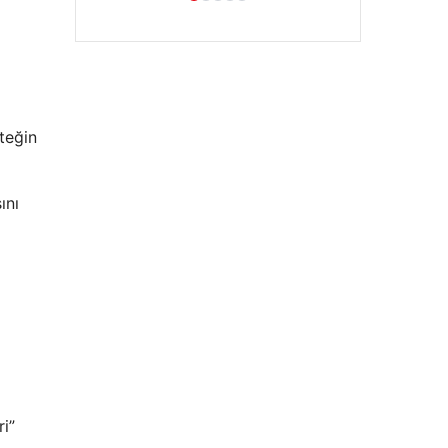
teğin
ını
Hastaş Beton
05/26/2026
i”