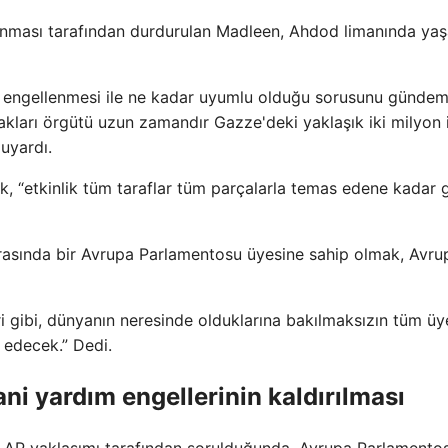
onanması tarafından durdurulan Madleen, Ahdod limanında y
ukla engellenmesi ile ne kadar uyumlu olduğu sorusunu günde
 hakları örgütü uzun zamandır Gazze'deki yaklaşık iki milyon 
uyardı.
, “etkinlik tüm taraflar tüm parçalarla temas edene kadar 
 sırasında bir Avrupa Parlamentosu üyesine sahip olmak, Avru
 gibi, dünyanın neresinde olduklarına bakılmaksızın tüm üy
 edecek.” Dedi.
ani yardım engellerinin kaldırılması
a AP yaklaşımı tarafından sorulduğunda, Avrupa Parlamento