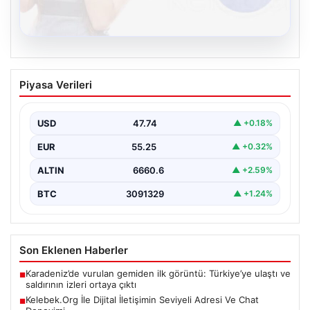
08.08.2026
Kelebek.Org İle Dijital İletişimin Seviyeli
Piyasa Verileri
Adresi Ve Chat Deneyimi
İnternet çağında bireylerin kaliteli bir şekilde irtibat
kurması ciddi bir önem taşımaktadır. Halen birçok…
USD
47.74
▲ +0.18%
EUR
55.25
▲ +0.32%
ALTIN
6660.6
▲ +2.59%
BTC
3091329
▲ +1.24%
Son Eklenen Haberler
Karadeniz’de vurulan gemiden ilk görüntü: Türkiye’ye ulaştı ve
■
saldırının izleri ortaya çıktı
Kelebek.Org İle Dijital İletişimin Seviyeli Adresi Ve Chat
■