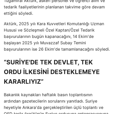
Tuğamiral Aktürk, askeri personel ve öğrenci alım ve
tedarik faaliyetlerinin planlanan takvime göre devam
ettiğini söyledi.
Aktürk, 2025 yılı Kara Kuvvetleri Komutanlığı Uzman
Hususi ve Sözleşmeli Özel Kaptan/Özel Tedarik
başvurularının bugün kapanacağını, 14 Ekim'de
başlayan 2025 yılı Muvazzaf Subay Temini
başvurularının ise 26 Ekim'de tamamlanacağını söyledi.
“SURİYE'DE TEK DEVLET, TEK
ORDU İLKESİNİ DESTEKLEMEYE
KARARLIYIZ”
Bakanlık kaynakları haftalık basın toplantısının
ardından gazetecilerin sorularını yanıtladı. Suriye
heyetiyle Ankara'da gerçekleştirilen üçlü toplantı ve
QSD terör örgütünün Suriye ordusuna entegrasyonuna