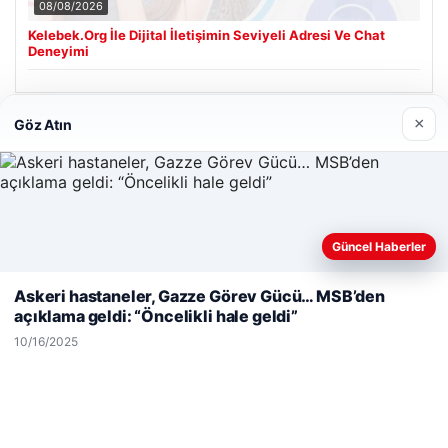
08/08/2026
Kelebek.Org İle Dijital İletişimin Seviyeli Adresi Ve Chat
Deneyimi
×
Göz Atın
Son Eklenen Firmalar
Güncel Haberler
Web sitemizi nasıl kullandığınızı daha iyi anlayabilmek,
deneyiminizi kişiselleştirmek ve geliştirmek amacıyla çerezler
Askeri hastaneler, Gazze Görev Gücü… MSB’den
kullanıyoruz.
Çerez Politikamız
açıklama geldi: “Öncelikli hale geldi”
Reddet
Kabul Et
10/16/2025