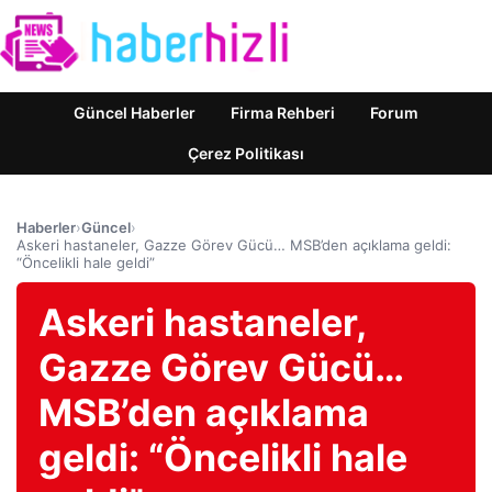
Güncel Haberler
Firma Rehberi
Forum
Çerez Politikası
Haberler
›
Güncel
›
Askeri hastaneler, Gazze Görev Gücü… MSB’den açıklama geldi:
“Öncelikli hale geldi”
Askeri hastaneler,
Gazze Görev Gücü…
MSB’den açıklama
geldi: “Öncelikli hale