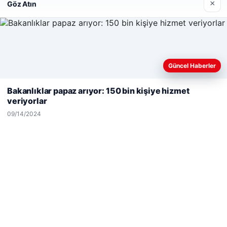
×
Göz Atın
Güncel Haberler
Web sitemizi nasıl kullandığınızı daha iyi anlayabilmek,
deneyiminizi kişiselleştirmek ve geliştirmek amacıyla çerezler
Bakanlıklar papaz arıyor: 150 bin kişiye hizmet
kullanıyoruz.
Çerez Politikamız
veriyorlar
Reddet
Kabul Et
09/14/2024
Hastaş Beton
05/26/2026