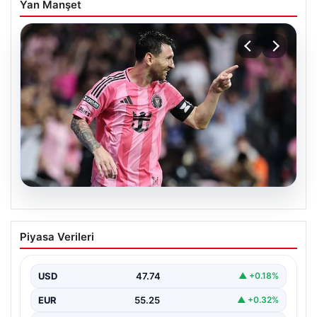
Yan Manşet
06.08.2026
Dünya Kupası sonrası da durmuyor!
Piyasa Verileri
Messi yapacağını yaptı
USD
47.74
▲ +0.18%
EUR
55.25
▲ +0.32%