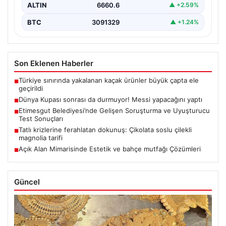
ALTIN
6660.6
▲ +2.59%
BTC
3091329
▲ +1.24%
Son Eklenen Haberler
Türkiye sınırında yakalanan kaçak ürünler büyük çapta ele
■
geçirildi
Dünya Kupası sonrası da durmuyor! Messi yapacağını yaptı
■
Etimesgut Belediyesi’nde Gelişen Soruşturma ve Uyuşturucu
■
Test Sonuçları
Tatlı krizlerine ferahlatan dokunuş: Çikolata soslu çilekli
■
magnolia tarifi
Açık Alan Mimarisinde Estetik ve bahçe mutfağı Çözümleri
■
Güncel