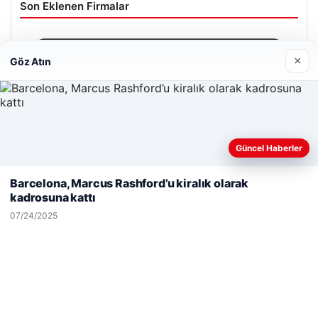
Son Eklenen Firmalar
×
Göz Atın
Güncel Haberler
Web sitemizi nasıl kullandığınızı daha iyi anlayabilmek,
deneyiminizi kişiselleştirmek ve geliştirmek amacıyla çerezler
Barcelona, Marcus Rashford’u kiralık olarak
kullanıyoruz.
Çerez Politikamız
kadrosuna kattı
Reddet
Kabul Et
07/24/2025
Hastaş Beton