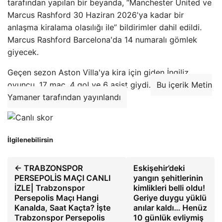
tarafından yapılan bir beyanda, “Manchester United ve
Marcus Rashford 30 Haziran 2026'ya kadar bir
anlaşma kiralama olasılığı ile” bildirimler dahil edildi.
Marcus Rashford Barcelona'da 14 numaralı gömlek
giyecek.
Geçen sezon Aston Villa'ya kira için giden İngiliz
oyuncu, 17 maç, 4 gol ve 6 asist giydi.
Bu içerik Metin
Yamaner tarafından yayınlandı
İlgilenebilirsin
← TRABZONSPOR
Eskişehir’deki
PERSEPOLİS MAÇI CANLI
yangın şehitlerinin
İZLE| Trabzonspor
kimlikleri belli oldu!
Persepolis Maçı Hangi
Geriye duygu yüklü
Kanalda, Saat Kaçta? İşte
anılar kaldı… Henüz
Trabzonspor Persepolis
10 günlük evliymiş