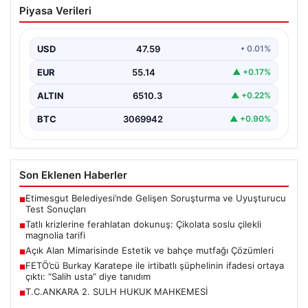
Piyasa Verileri
Çikolata soslu çilekli magnolia tarifi
{ “title”: “Tatlı Krizlerine Ferahlatıcı Bir Çözüm: Çikolata
Soslu Çilekli Magnolia Tarifi”, “content”: “…
USD
47.59
• 0.01%
EUR
55.14
▲ +0.17%
ALTIN
6510.3
▲ +0.22%
BTC
3069942
▲ +0.90%
Son Eklenen Haberler
Etimesgut Belediyesi’nde Gelişen Soruşturma ve Uyuşturucu
■
Test Sonuçları
Tatlı krizlerine ferahlatan dokunuş: Çikolata soslu çilekli
■
magnolia tarifi
Açık Alan Mimarisinde Estetik ve bahçe mutfağı Çözümleri
■
FETÖ’cü Burkay Karatepe ile irtibatlı şüphelinin ifadesi ortaya
■
çıktı: “Salih usta” diye tanıdım
T.C.ANKARA 2. SULH HUKUK MAHKEMESİ
■