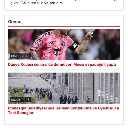
çıktı: “Salih usta” diye tanıdım
Güncel
08/06/2026
Dünya Kupası sonrası da durmuyor! Messi yapacağını yaptı
08/05/2026
Etimesgut Belediyesi’nde Gelişen Soruşturma ve Uyuşturucu
Test Sonuçları