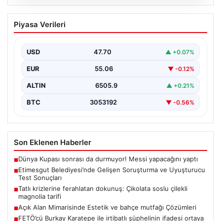
04.08.2026
Açık Alan Mimarisinde Estetik ve bahçe
Piyasa Verileri
mutfağı Çözümleri
Günümüzde dış mekan yaşam alanları, villaların en
popüler alanlarından biri gelmiştir. Bahçeyle uyumlu
USD
47.70
▲ +0.07%
dinlenmek,…
EUR
55.06
▼ -0.12%
ALTIN
6505.9
▲ +0.21%
BTC
3053192
▼ -0.56%
Son Eklenen Haberler
Dünya Kupası sonrası da durmuyor! Messi yapacağını yaptı
■
Etimesgut Belediyesi’nde Gelişen Soruşturma ve Uyuşturucu
■
Test Sonuçları
Tatlı krizlerine ferahlatan dokunuş: Çikolata soslu çilekli
■
magnolia tarifi
Açık Alan Mimarisinde Estetik ve bahçe mutfağı Çözümleri
■
FETÖ’cü Burkay Karatepe ile irtibatlı şüphelinin ifadesi ortaya
■