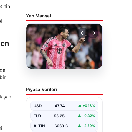
tinin
Yan Manşet
l
den
rda
bir
06.08.2026
Dünya Kupası sonrası da
Piyasa Verileri
durmuyor! Messi
ulaşan
yapacağını yaptı
USD
47.74
▲ +0.18%
EUR
55.25
▲ +0.32%
ALTIN
6660.6
▲ +2.59%
ni