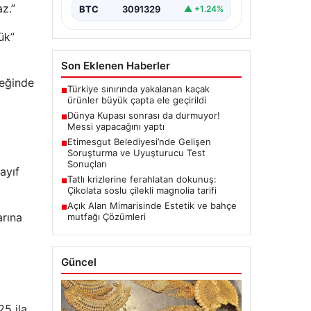
az.”
BTC
3091329
▲ +1.24%
ük”
Son Eklenen Haberler
reğinde
Türkiye sınırında yakalanan kaçak
■
ürünler büyük çapta ele geçirildi
Dünya Kupası sonrası da durmuyor!
■
Messi yapacağını yaptı
Etimesgut Belediyesi’nde Gelişen
■
Soruşturma ve Uyuşturucu Test
Sonuçları
ayıf
Tatlı krizlerine ferahlatan dokunuş:
■
Çikolata soslu çilekli magnolia tarifi
Açık Alan Mimarisinde Estetik ve bahçe
■
arına
mutfağı Çözümleri
Güncel
25 ila