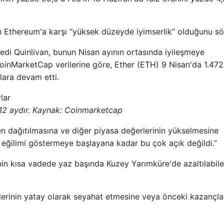
an Ethereum'a karşı “yüksek düzeyde iyimserlik” olduğunu sö
 dedi Quinlivan, bunun Nisan ayının ortasında iyileşmeye
CoinMarketCap verilerine göre, Ether (ETH) 9 Nisan'da 1.472
lara devam etti.
12 aydır. Kaynak:
Coinmarketcap
den dağıtılmasına ve diğer piyasa değerlerinin yükselmesine
a eğilimi göstermeye başlayana kadar bu çok açık değildi.”
nin kısa vadede yaz başında Kuzey Yarımküre'de azaltılabile
rinin yatay olarak seyahat etmesine veya önceki kazançlar