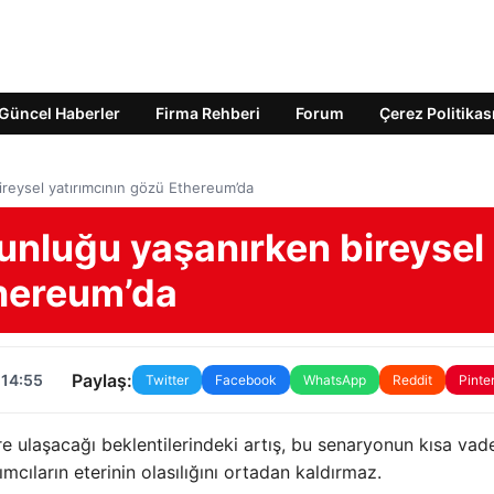
Güncel Haberler
Firma Rehberi
Forum
Çerez Politikas
ireysel yatırımcının gözü Ethereum’da
gunluğu yaşanırken bireysel
thereum’da
Paylaş:
 14:55
Twitter
Facebook
WhatsApp
Reddit
Pinte
ere ulaşacağı beklentilerindeki artış, bu senaryonun kısa va
mcıların eterinin olasılığını ortadan kaldırmaz.