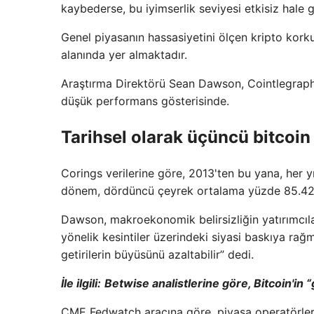
kaybederse, bu iyimserlik seviyesi etkisiz hale g
Genel piyasanın hassasiyetini ölçen kripto kork
alanında yer almaktadır.
Araştırma Direktörü Sean Dawson, Cointlegraph
düşük performans gösterisinde.
Tarihsel olarak üçüncü bitcoin
Corings verilerine göre, 2013'ten bu yana, her y
dönem, dördüncü çeyrek ortalama yüzde 85.42 
Dawson, makroekonomik belirsizliğin yatırımcılar
yönelik kesintiler üzerindeki siyasi baskıya rağme
getirilerin büyüsünü azaltabilir” dedi.
İle ilgili:
Betwise analistlerine göre, Bitcoin'i
CME Fedwatch aracına göre, piyasa operatörlerin