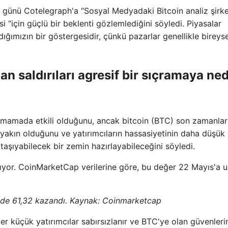
günü Cotelegraph'a “Sosyal Medyadaki Bitcoin analiz şirke
 “için güçlü bir beklenti gözlemlediğini söyledi. Piyasalar
dığımızın bir göstergesidir, çünkü pazarlar genellikle bireyse
dan saldırıları agresif bir sıçramaya ne
aşamamada etkili olduğunu, ancak bitcoin (BTC) son zamanla
 yakın olduğunu ve yatırımcıların hassasiyetinin daha düşük 
şıyabilecek bir zemin hazırlayabileceğini söyledi.
rılıyor. CoinMarketCap verilerine göre, bu değer 22 Mayıs'a 
zde 61,32 kazandı. Kaynak:
Coinmarketcap
ğer küçük yatırımcılar sabırsızlanır ve BTC'ye olan güvenleri