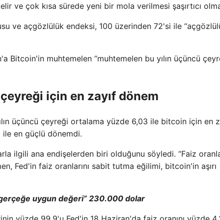
elir ve çok kısa sürede yeni bir mola verilmesi şaşırtıcı olm
usu ve açgözlülük endeksi, 100 üzerinden 72'si ile “açgözlül
'a Bitcoin'in muhtemelen “muhtemelen bu yılın üçüncü çey
 çeyreği için en zayıf dönem
ılın üçüncü çeyreği ortalama yüzde 6,03 ile bitcoin için en z
ile en güçlü dönemdi.
la ilgili ana endişelerden biri olduğunu söyledi. “Faiz oranl
n, Fed'in faiz oranlarını sabit tutma eğilimi, bitcoin'in aşırı
n “gerçeğe uygun değeri” 230.000 dolar
in yüzde 99,9'u Fed'in 18 Haziran'da faiz oranını yüzde 4,