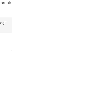
arı bir
eşi’
n