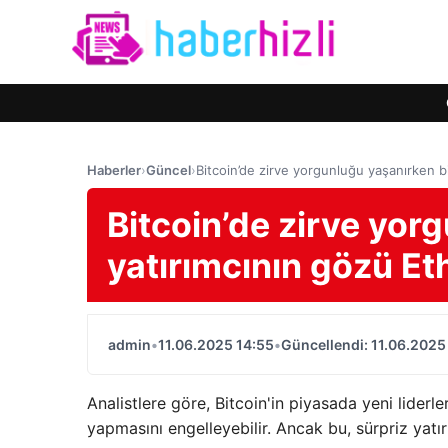
Haberler
›
Güncel
›
Bitcoin’de zirve yorgunluğu yaşanırken b
Bitcoin’de zirve yor
yatırımcının gözü E
admin
•
11.06.2025 14:55
•
Güncellendi: 11.06.2025
Analistlere göre, Bitcoin'in piyasada yeni liderl
yapmasını engelleyebilir. Ancak bu, sürpriz yatırı