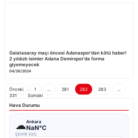
Galatasaray maçı öncesi Adanaspor'dan kötü haber!
2 yıldızlı isimler Adana Demirspor'da forma
giyemeyecek
04/26/2024
Yazı
Önceki
1
…
281
282
283
…
331
Sonraki
sayfalaması
Hava Durumu
☁
Ankara
NaN°C
ŞEHIR SEÇ