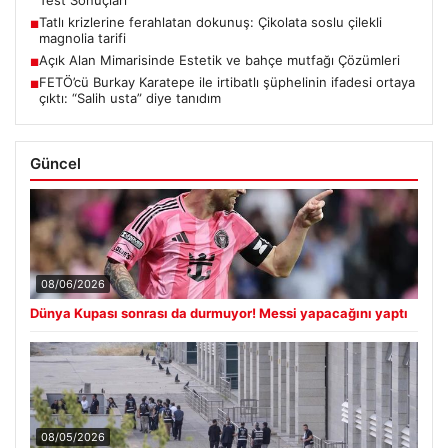
Tatlı krizlerine ferahlatan dokunuş: Çikolata soslu çilekli
■
magnolia tarifi
Açık Alan Mimarisinde Estetik ve bahçe mutfağı Çözümleri
■
FETÖ’cü Burkay Karatepe ile irtibatlı şüphelinin ifadesi ortaya
■
çıktı: “Salih usta” diye tanıdım
Güncel
08/06/2026
Dünya Kupası sonrası da durmuyor! Messi yapacağını yaptı
08/05/2026