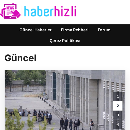
Güncel Haberler
Firma Rehberi
Forum
Çerez Politikası
Güncel
1
Borsalarda
Bitcoin
2
Stoku
3
Bir
Yılda
4