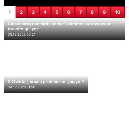
1
2
3
4
5
6
7
8
9
10
Galatasaray’dan tarihi hamle! Osimhen sonrası rekor
transfer geliyor!
05.12.2025 20:21
X (Twitter) erişim problemi mi yaşıyor?
04.12.2025 11:20