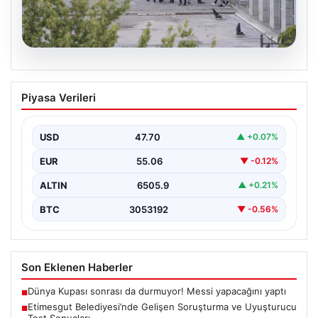
05.08.2026
Etimesgut Belediyesi’nde Gelişen
Piyasa Verileri
Soruşturma ve Uyuşturucu Test
Sonuçları
USD
47.70
▲ +0.07%
Son günlerde yayılan haberler, Etimesgut
Belediyesi’nde yaşanan ciddi gelişmeleri gözler önüne
EUR
55.06
▼ -0.12%
seriyor. Soruşturma kapsamında,…
ALTIN
6505.9
▲ +0.21%
BTC
3053192
▼ -0.56%
Son Eklenen Haberler
Dünya Kupası sonrası da durmuyor! Messi yapacağını yaptı
■
Etimesgut Belediyesi’nde Gelişen Soruşturma ve Uyuşturucu
■
Test Sonuçları