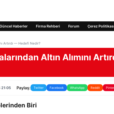
Güncel Haberler
Firma Rehberi
Forum
Çerez Politikas
nı Artırdı — Hedefi Nedir?
larından Altın Alımını Artır
Paylaş:
 21:05
Twitter
Facebook
WhatsApp
Reddit
Pinte
lerinden Biri