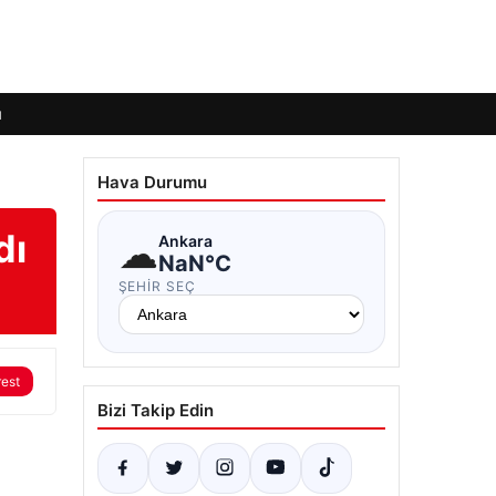
ı
Hava Durumu
dı
☁
Ankara
NaN°C
ŞEHIR SEÇ
rest
Bizi Takip Edin