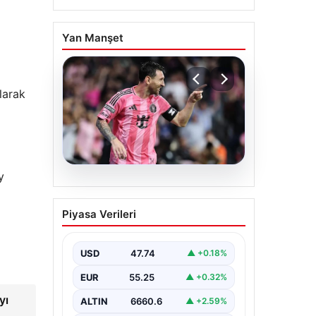
Yan Manşet
olarak
y
06.08.2026
Dünya Kupası sonrası da
Piyasa Verileri
durmuyor! Messi
yapacağını yaptı
USD
47.74
▲ +0.18%
EUR
55.25
▲ +0.32%
yı
ALTIN
6660.6
▲ +2.59%