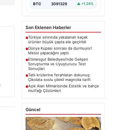
BTC
3091329
▲ +1.24%
Son Eklenen Haberler
Türkiye sınırında yakalanan kaçak
■
ürünler büyük çapta ele geçirildi
Dünya Kupası sonrası da durmuyor!
■
Messi yapacağını yaptı
Etimesgut Belediyesi’nde Gelişen
■
Soruşturma ve Uyuşturucu Test
Sonuçları
Tatlı krizlerine ferahlatan dokunuş:
■
Çikolata soslu çilekli magnolia tarifi
n
Açık Alan Mimarisinde Estetik ve bahçe
■
mutfağı Çözümleri
Güncel