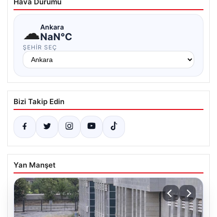
Hava Durumu
☁
Ankara
NaN°C
ŞEHIR SEÇ
Bizi Takip Edin
Yan Manşet