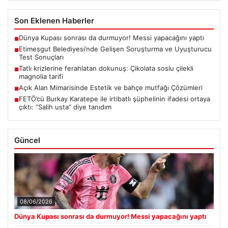
Son Eklenen Haberler
Dünya Kupası sonrası da durmuyor! Messi yapacağını yaptı
■
Etimesgut Belediyesi’nde Gelişen Soruşturma ve Uyuşturucu
■
Test Sonuçları
Tatlı krizlerine ferahlatan dokunuş: Çikolata soslu çilekli
■
magnolia tarifi
Açık Alan Mimarisinde Estetik ve bahçe mutfağı Çözümleri
■
FETÖ’cü Burkay Karatepe ile irtibatlı şüphelinin ifadesi ortaya
■
çıktı: “Salih usta” diye tanıdım
Güncel
08/06/2026
Dünya Kupası sonrası da durmuyor! Messi yapacağını yaptı