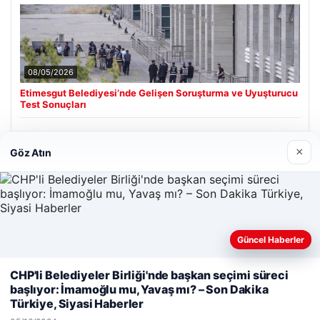
08/05/2026
Etimesgut Belediyesi’nde Gelişen Soruşturma ve Uyuşturucu
Test Sonuçları
×
Göz Atın
Son Eklenen Firmalar
Güncel Haberler
Web sitemizi nasıl kullandığınızı daha iyi anlayabilmek,
CHP'li Belediyeler Birliği'nde başkan seçimi süreci
deneyiminizi kişiselleştirmek ve geliştirmek amacıyla çerezler
başlıyor: İmamoğlu mu, Yavaş mı? – Son Dakika
kullanıyoruz.
Çerez Politikamız
Türkiye, Siyasi Haberler
Reddet
Kabul Et