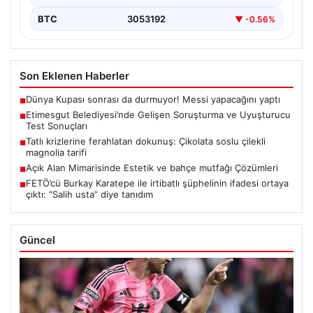
BTC
3053192
▼ -0.56%
Son Eklenen Haberler
Dünya Kupası sonrası da durmuyor! Messi yapacağını yaptı
■
Etimesgut Belediyesi’nde Gelişen Soruşturma ve Uyuşturucu
■
Test Sonuçları
Tatlı krizlerine ferahlatan dokunuş: Çikolata soslu çilekli
■
magnolia tarifi
Açık Alan Mimarisinde Estetik ve bahçe mutfağı Çözümleri
■
FETÖ’cü Burkay Karatepe ile irtibatlı şüphelinin ifadesi ortaya
■
çıktı: “Salih usta” diye tanıdım
Güncel