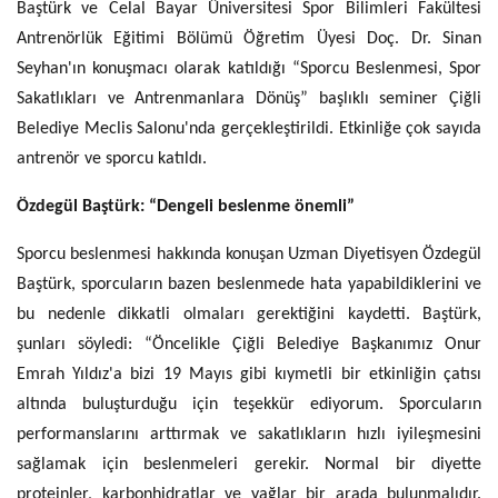
Baştürk ve Celal Bayar Üniversitesi Spor Bilimleri Fakültesi
Antrenörlük Eğitimi Bölümü Öğretim Üyesi Doç. Dr. Sinan
Seyhan'ın konuşmacı olarak katıldığı “Sporcu Beslenmesi, Spor
Sakatlıkları ve Antrenmanlara Dönüş” başlıklı seminer Çiğli
Belediye Meclis Salonu'nda gerçekleştirildi. Etkinliğe çok sayıda
antrenör ve sporcu katıldı.
Özdegül Baştürk: “Dengeli beslenme önemli”
Sporcu beslenmesi hakkında konuşan Uzman Diyetisyen Özdegül
Baştürk, sporcuların bazen beslenmede hata yapabildiklerini ve
bu nedenle dikkatli olmaları gerektiğini kaydetti. Baştürk,
şunları söyledi: “Öncelikle Çiğli Belediye Başkanımız Onur
Emrah Yıldız'a bizi 19 Mayıs gibi kıymetli bir etkinliğin çatısı
altında buluşturduğu için teşekkür ediyorum. Sporcuların
performanslarını arttırmak ve sakatlıkların hızlı iyileşmesini
sağlamak için beslenmeleri gerekir. Normal bir diyette
proteinler, karbonhidratlar ve yağlar bir arada bulunmalıdır.