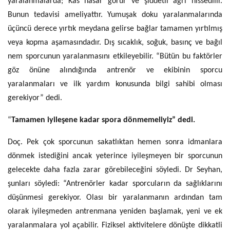
yaralanmalarda; Kas hasar görür ve şiddetli ağrı hissedilir.
Bunun tedavisi ameliyattır. Yumuşak doku yaralanmalarında
üçüncü derece yırtık meydana gelirse bağlar tamamen yırtılmış
veya kopma aşamasındadır. Dış sıcaklık, soğuk, basınç ve bağıl
nem sporcunun yaralanmasını etkileyebilir. “Bütün bu faktörler
göz önüne alındığında antrenör ve ekibinin sporcu
yaralanmaları ve ilk yardım konusunda bilgi sahibi olması
gerekiyor” dedi.
“
Tamamen iyileşene kadar spora dönmemeliyiz” dedi.
Doç. Pek çok sporcunun sakatlıktan hemen sonra idmanlara
dönmek istediğini ancak yeterince iyileşmeyen bir sporcunun
gelecekte daha fazla zarar görebileceğini söyledi. Dr Seyhan,
şunları söyledi: “Antrenörler kadar sporcuların da sağlıklarını
düşünmesi gerekiyor. Olası bir yaralanmanın ardından tam
olarak iyileşmeden antrenmana yeniden başlamak, yeni ve ek
yaralanmalara yol açabilir. Fiziksel aktivitelere dönüşte dikkatli