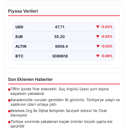
Karadeniz’de vurulan gemiden ilk
Piyasa Verileri
görüntü: Türkiye’ye ulaştı ve saldırının
izleri ortaya çıktı
USD
47.71
▼ -0.03%
Son dakika gelişmesiyle, Karadeniz’de saldırıya uğrayan
ve büyük hasar gören NADEZHDA isimli Ro-Ro gemisi,
EUR
55.20
▼ -0.05%
…
ALTIN
6659.4
▼ -0.02%
BTC
3089618
▼ -0.08%
Son Eklenen Haberler
TIR’ın içinde firar edecekti. Suç örgütü üyesi yurt dışına
■
kaçarken yakalandı
Karadeniz’de vurulan gemiden ilk görüntü: Türkiye’ye ulaştı ve
■
saldırının izleri ortaya çıktı
Kelebek.Org İle Dijital İletişimin Seviyeli Adresi Ve Chat
■
Deneyimi
Türkiye sınırında yakalanan kaçak ürünler büyük çapta ele
■
geçirildi