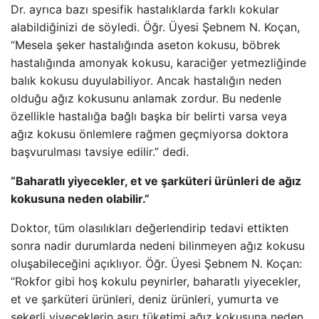
Dr. ayrıca bazı spesifik hastalıklarda farklı kokular
alabildiğinizi de söyledi. Öğr. Üyesi Şebnem N. Koçan,
“Mesela şeker hastalığında aseton kokusu, böbrek
hastalığında amonyak kokusu, karaciğer yetmezliğinde
balık kokusu duyulabiliyor. Ancak hastalığın neden
olduğu ağız kokusunu anlamak zordur. Bu nedenle
özellikle hastalığa bağlı başka bir belirti varsa veya
ağız kokusu önlemlere rağmen geçmiyorsa doktora
başvurulması tavsiye edilir.” dedi.
“Baharatlı yiyecekler, et ve şarküteri ürünleri de ağız
kokusuna neden olabilir.”
Doktor, tüm olasılıkları değerlendirip tedavi ettikten
sonra nadir durumlarda nedeni bilinmeyen ağız kokusu
oluşabileceğini açıklıyor. Öğr. Üyesi Şebnem N. Koçan:
“Rokfor gibi hoş kokulu peynirler, baharatlı yiyecekler,
et ve şarküteri ürünleri, deniz ürünleri, yumurta ve
şekerli yiyeceklerin aşırı tüketimi ağız kokusuna neden