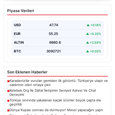
Kelebek.Org İle Dijital İletişimin Seviyeli
Piyasa Verileri
Adresi Ve Chat Deneyimi
İnternet çağında bireylerin kaliteli bir şekilde irtibat
kurması ciddi bir önem taşımaktadır. Halen birçok…
USD
47.74
▲ +0.18%
EUR
55.25
▲ +0.32%
ALTIN
6660.6
▲ +2.59%
BTC
3092721
▲ +0.02%
Son Eklenen Haberler
Karadeniz’de vurulan gemiden ilk görüntü: Türkiye’ye ulaştı ve
■
saldırının izleri ortaya çıktı
Kelebek.Org İle Dijital İletişimin Seviyeli Adresi Ve Chat
■
Deneyimi
Türkiye sınırında yakalanan kaçak ürünler büyük çapta ele
■
geçirildi
Dünya Kupası sonrası da durmuyor! Messi yapacağını yaptı
■