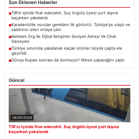
Son Eklenen Haberler
TIR’ın içinde firar edecekti. Suç örgütü üyesi yurt dışına
■
kaçarken yakalandı
Karadeniz’de vurulan gemiden ilk görüntü: Türkiye’ye ulaştı ve
■
saldırının izleri ortaya çıktı
Kelebek.Org İle Dijital İletişimin Seviyeli Adresi Ve Chat
■
Deneyimi
Türkiye sınırında yakalanan kaçak ürünler büyük çapta ele
■
geçirildi
Dünya Kupası sonrası da durmuyor! Messi yapacağını yaptı
■
Güncel
08/09/2026
TIR’ın içinde firar edecekti. Suç örgütü üyesi yurt dışına
kaçarken yakalandı