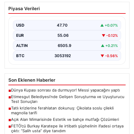
Etimesgut Belediyesi’nde Gelişen
Piyasa Verileri
Soruşturma ve Uyuşturucu Test
Sonuçları
USD
47.70
▲ +0.07%
Son günlerde yayılan haberler, Etimesgut
Belediyesi’nde yaşanan ciddi gelişmeleri gözler önüne
EUR
55.06
▼ -0.12%
seriyor. Soruşturma kapsamında,…
ALTIN
6505.9
▲ +0.21%
BTC
3053192
▼ -0.56%
Son Eklenen Haberler
Dünya Kupası sonrası da durmuyor! Messi yapacağını yaptı
■
Etimesgut Belediyesi’nde Gelişen Soruşturma ve Uyuşturucu
■
Test Sonuçları
Tatlı krizlerine ferahlatan dokunuş: Çikolata soslu çilekli
■
magnolia tarifi
Açık Alan Mimarisinde Estetik ve bahçe mutfağı Çözümleri
■
FETÖ’cü Burkay Karatepe ile irtibatlı şüphelinin ifadesi ortaya
■
çıktı: “Salih usta” diye tanıdım