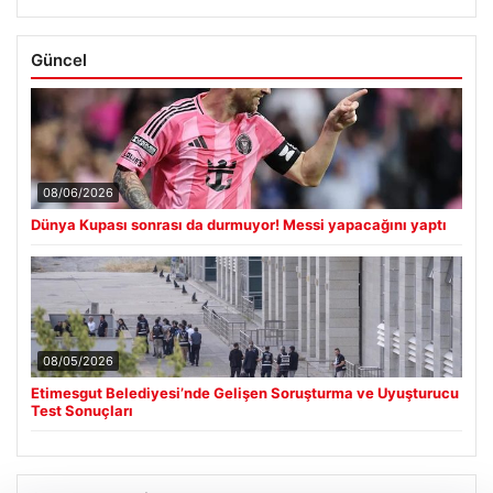
Güncel
08/06/2026
Dünya Kupası sonrası da durmuyor! Messi yapacağını yaptı
08/05/2026
Etimesgut Belediyesi’nde Gelişen Soruşturma ve Uyuşturucu
Test Sonuçları