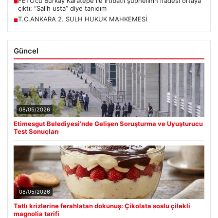
FETÖ’cü Burkay Karatepe ile irtibatlı şüphelinin ifadesi ortaya
■
çıktı: “Salih usta” diye tanıdım
T.C.ANKARA 2. SULH HUKUK MAHKEMESİ
■
Güncel
08/05/2026
Etimesgut Belediyesi’nde Gelişen Soruşturma ve Uyuşturucu
Test Sonuçları
08/05/2026
Tatlı krizlerine ferahlatan dokunuş: Çikolata soslu çilekli
magnolia tarifi