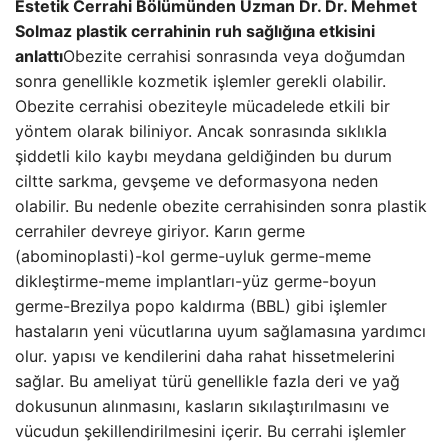
Estetik Cerrahi Bölümünden Uzman Dr. Dr. Mehmet
Solmaz plastik cerrahinin ruh sağlığına etkisini
anlattı
Obezite cerrahisi sonrasında veya doğumdan
sonra genellikle kozmetik işlemler gerekli olabilir.
Obezite cerrahisi obeziteyle mücadelede etkili bir
yöntem olarak biliniyor. Ancak sonrasında sıklıkla
şiddetli kilo kaybı meydana geldiğinden bu durum
ciltte sarkma, gevşeme ve deformasyona neden
olabilir. Bu nedenle obezite cerrahisinden sonra plastik
cerrahiler devreye giriyor. Karın germe
(abominoplasti)-kol germe-uyluk germe-meme
dikleştirme-meme implantları-yüz germe-boyun
germe-Brezilya popo kaldırma (BBL) gibi işlemler
hastaların yeni vücutlarına uyum sağlamasına yardımcı
olur. yapısı ve kendilerini daha rahat hissetmelerini
sağlar. Bu ameliyat türü genellikle fazla deri ve yağ
dokusunun alınmasını, kasların sıkılaştırılmasını ve
vücudun şekillendirilmesini içerir. Bu cerrahi işlemler