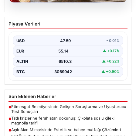
05.08.2026
Tatlı krizlerine ferahlatan dokunuş:
Piyasa Verileri
Çikolata soslu çilekli magnolia tarifi
{ “title”: “Tatlı Krizlerine Ferahlatıcı Bir Çözüm: Çikolata
Soslu Çilekli Magnolia Tarifi”, “content”: “…
USD
47.59
• 0.01%
EUR
55.14
▲ +0.17%
ALTIN
6510.3
▲ +0.22%
BTC
3069942
▲ +0.90%
Son Eklenen Haberler
Etimesgut Belediyesi’nde Gelişen Soruşturma ve Uyuşturucu
■
Test Sonuçları
Tatlı krizlerine ferahlatan dokunuş: Çikolata soslu çilekli
■
magnolia tarifi
Açık Alan Mimarisinde Estetik ve bahçe mutfağı Çözümleri
■