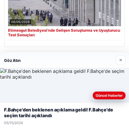
08/05/2026
Etimesgut Belediyesi’nde Gelişen Soruşturma ve Uyuşturucu
Test Sonuçları
Son Eklenen Firmalar
×
Göz Atın
Güncel Haberler
Web sitemizi nasıl kullandığınızı daha iyi anlayabilmek,
deneyiminizi kişiselleştirmek ve geliştirmek amacıyla çerezler
F.Bahçe'den beklenen açıklama geldi! F.Bahçe'de
kullanıyoruz.
Çerez Politikamız
seçim tarihi açıklandı
Reddet
Kabul Et
05/15/2024