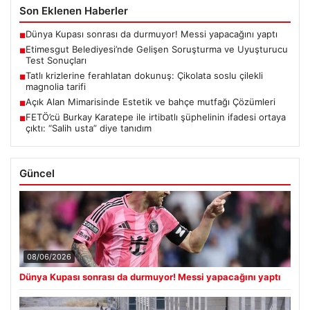
Son Eklenen Haberler
Dünya Kupası sonrası da durmuyor! Messi yapacağını yaptı
■
Etimesgut Belediyesi’nde Gelişen Soruşturma ve Uyuşturucu
■
Test Sonuçları
Tatlı krizlerine ferahlatan dokunuş: Çikolata soslu çilekli
■
magnolia tarifi
Açık Alan Mimarisinde Estetik ve bahçe mutfağı Çözümleri
■
FETÖ’cü Burkay Karatepe ile irtibatlı şüphelinin ifadesi ortaya
■
çıktı: “Salih usta” diye tanıdım
Güncel
08/06/2026
Dünya Kupası sonrası da durmuyor! Messi yapacağını yaptı