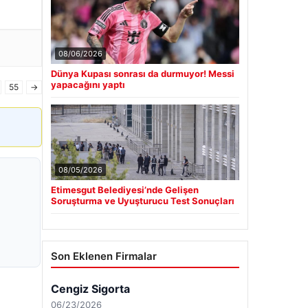
08/06/2026
Dünya Kupası sonrası da durmuyor! Messi
yapacağını yaptı
55
→
08/05/2026
Etimesgut Belediyesi’nde Gelişen
Soruşturma ve Uyuşturucu Test Sonuçları
Son Eklenen Firmalar
Cengiz Sigorta
06/23/2026