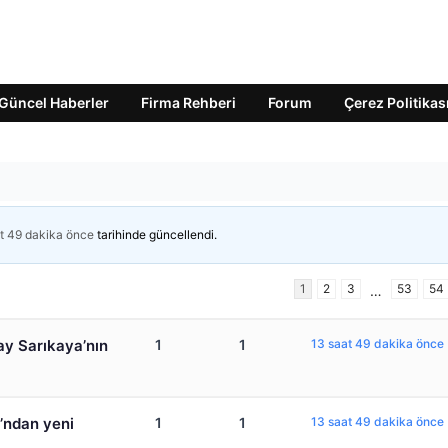
Güncel Haberler
Firma Rehberi
Forum
Çerez Politikas
t 49 dakika önce
tarihinde güncellendi.
1
2
3
53
54
…
ay Sarıkaya’nın
1
1
13 saat 49 dakika önce
ı’ndan yeni
1
1
13 saat 49 dakika önce