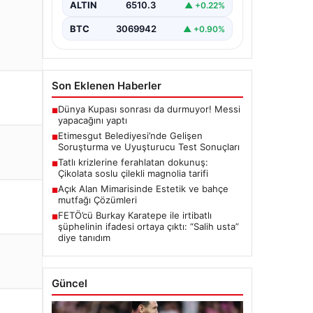
ALTIN
6510.3
▲ +0.22%
seriyor. Soruşturma kapsamında,…
BTC
3069942
▲ +0.90%
Son Eklenen Haberler
Dünya Kupası sonrası da durmuyor! Messi
■
yapacağını yaptı
Etimesgut Belediyesi’nde Gelişen
■
Soruşturma ve Uyuşturucu Test Sonuçları
Tatlı krizlerine ferahlatan dokunuş:
■
Çikolata soslu çilekli magnolia tarifi
Açık Alan Mimarisinde Estetik ve bahçe
■
mutfağı Çözümleri
FETÖ’cü Burkay Karatepe ile irtibatlı
■
şüphelinin ifadesi ortaya çıktı: “Salih usta”
diye tanıdım
Güncel