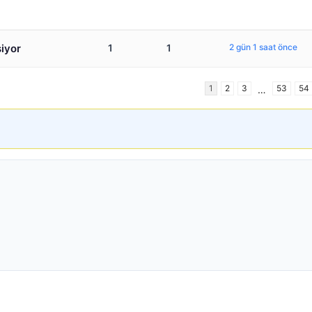
şiyor
1
1
2 gün 1 saat önce
1
2
3
53
54
…