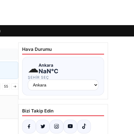
ı
Hava Durumu
☁
Ankara
NaN°C
ŞEHIR SEÇ
55
→
Bizi Takip Edin