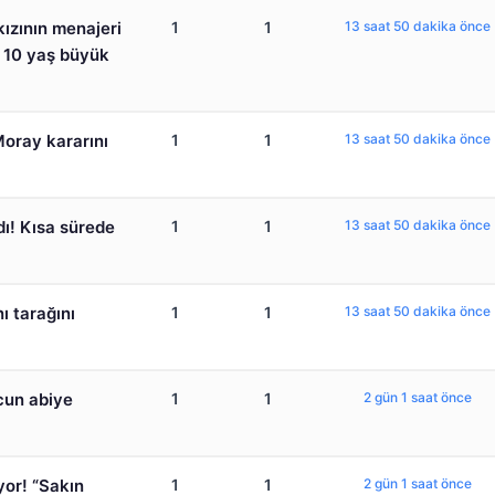
 kızının menajeri
1
1
13 saat 50 dakika önce
 10 yaş büyük
Moray kararını
1
1
13 saat 50 dakika önce
dı! Kısa sürede
1
1
13 saat 50 dakika önce
ı tarağını
1
1
13 saat 50 dakika önce
Acun abiye
1
1
2 gün 1 saat önce
yor! “Sakın
1
1
2 gün 1 saat önce