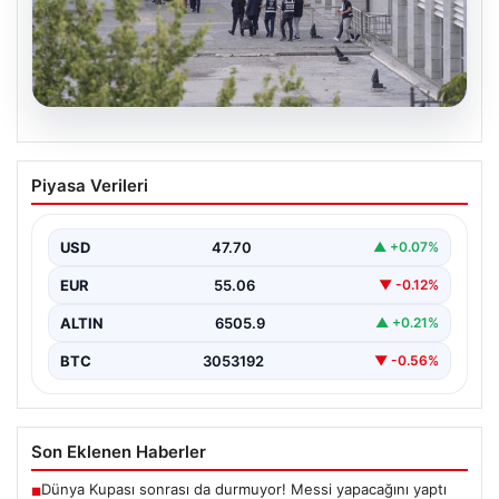
05.08.2026
Etimesgut Belediyesi’nde Gelişen
Piyasa Verileri
Soruşturma ve Uyuşturucu Test
Sonuçları
USD
47.70
▲ +0.07%
Son günlerde yayılan haberler, Etimesgut
Belediyesi’nde yaşanan ciddi gelişmeleri gözler önüne
EUR
55.06
▼ -0.12%
seriyor. Soruşturma kapsamında,…
ALTIN
6505.9
▲ +0.21%
BTC
3053192
▼ -0.56%
Son Eklenen Haberler
Dünya Kupası sonrası da durmuyor! Messi yapacağını yaptı
■