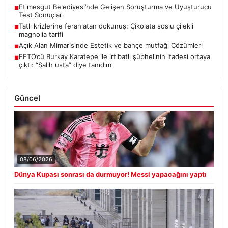
Etimesgut Belediyesi’nde Gelişen Soruşturma ve Uyuşturucu
■
Test Sonuçları
Tatlı krizlerine ferahlatan dokunuş: Çikolata soslu çilekli
■
magnolia tarifi
Açık Alan Mimarisinde Estetik ve bahçe mutfağı Çözümleri
■
FETÖ’cü Burkay Karatepe ile irtibatlı şüphelinin ifadesi ortaya
■
çıktı: “Salih usta” diye tanıdım
Güncel
08/06/2026
Dünya Kupası sonrası da durmuyor! Messi yapacağını yaptı