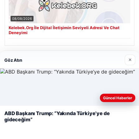
08/08/2026
Kelebek.Org İle Dijital İletişimin Seviyeli Adresi Ve Chat
Deneyimi
Son Eklenen Firmalar
×
Göz Atın
Cengiz Sigorta
06/23/2026
Web sitemizi nasıl kullandığınızı daha iyi anlayabilmek,
Güncel Haberler
deneyiminizi kişiselleştirmek ve geliştirmek amacıyla çerezler
kullanıyoruz.
Çerez Politikamız
ABD Başkanı Trump: “Yakında Türkiye’ye de
gideceğim”
Reddet
Kabul Et
© 2026 Haber Hızlı | En Hızlı Haber Bülteni