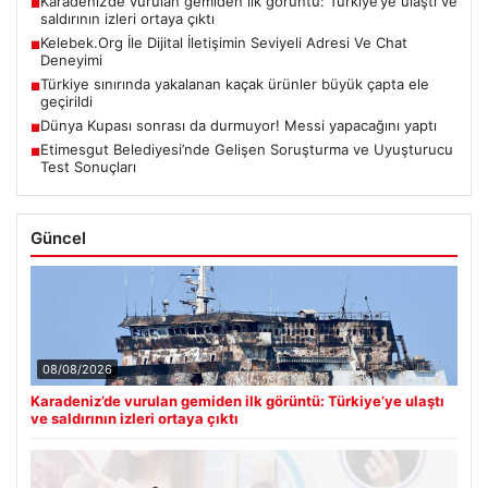
Karadeniz’de vurulan gemiden ilk görüntü: Türkiye’ye ulaştı ve
■
saldırının izleri ortaya çıktı
Kelebek.Org İle Dijital İletişimin Seviyeli Adresi Ve Chat
■
Deneyimi
Türkiye sınırında yakalanan kaçak ürünler büyük çapta ele
■
geçirildi
Dünya Kupası sonrası da durmuyor! Messi yapacağını yaptı
■
Etimesgut Belediyesi’nde Gelişen Soruşturma ve Uyuşturucu
■
Test Sonuçları
Güncel
08/08/2026
Karadeniz’de vurulan gemiden ilk görüntü: Türkiye’ye ulaştı
ve saldırının izleri ortaya çıktı