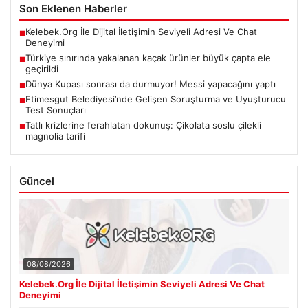
Son Eklenen Haberler
Kelebek.Org İle Dijital İletişimin Seviyeli Adresi Ve Chat
■
Deneyimi
Türkiye sınırında yakalanan kaçak ürünler büyük çapta ele
■
geçirildi
Dünya Kupası sonrası da durmuyor! Messi yapacağını yaptı
■
Etimesgut Belediyesi’nde Gelişen Soruşturma ve Uyuşturucu
■
Test Sonuçları
Tatlı krizlerine ferahlatan dokunuş: Çikolata soslu çilekli
■
magnolia tarifi
Güncel
08/08/2026
Kelebek.Org İle Dijital İletişimin Seviyeli Adresi Ve Chat
Deneyimi