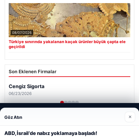
08/07/2026
Türkiye sınırında yakalanan kaçak ürünler büyük çapta ele
geçirildi
Son Eklenen Firmalar
Cengiz Sigorta
06/23/2026
Web sitemizi nasıl kullandığınızı daha iyi anlayabilmek,
×
Göz Atın
deneyiminizi kişiselleştirmek ve geliştirmek amacıyla çerezler
kullanıyoruz.
Çerez Politikamız
ABD, İsrail’de nabız yoklamaya başladı!
Reddet
Kabul Et