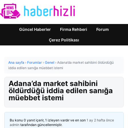
Güncel Haberler
Firma Rehberi
Forum
Çerez Politikası
Ana sayfa
›
Forumlar
›
Genel
›
Adana’da market sahibini öldürdüğü
iddia edilen sanığa müebbet istemi
Adana’da market sahibini
öldürdüğü iddia edilen sanığa
müebbet istemi
Bu konu 0 yanıt içerir, 1 izleyen vardır ve en son
1 ay 2 hafta önce
admin
tarafından güncellenmiştir.