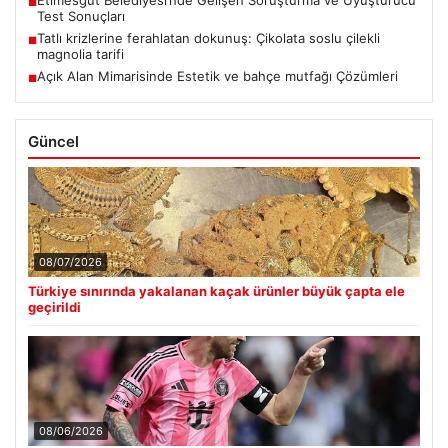
Etimesgut Belediyesi’nde Gelişen Soruşturma ve Uyuşturucu
■
Test Sonuçları
Tatlı krizlerine ferahlatan dokunuş: Çikolata soslu çilekli
■
magnolia tarifi
Açık Alan Mimarisinde Estetik ve bahçe mutfağı Çözümleri
■
Güncel
08/07/2026
Türkiye sınırında yakalanan kaçak ürünler büyük çapta ele
geçirildi
08/06/2026