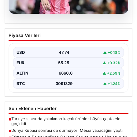
06.08.2026
Dünya Kupası sonrası da durmuyor!
Piyasa Verileri
Messi yapacağını yaptı
USD
47.74
▲ +0.18%
EUR
55.25
▲ +0.32%
ALTIN
6660.6
▲ +2.59%
BTC
3091329
▲ +1.24%
Son Eklenen Haberler
Türkiye sınırında yakalanan kaçak ürünler büyük çapta ele
■
geçirildi
Dünya Kupası sonrası da durmuyor! Messi yapacağını yaptı
■