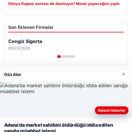
Dünya Kupası sonrası da durmuyor! Messi yapacağını yaptı
Son Eklenen Firmalar
Cengiz Sigorta
06/23/2026
×
Göz Atın
© 2026 Haber Hızlı | En Hızlı Haber Bülteni
Tercüme Bürosu
|
Malta Dil Okulu
|
lemagrup.com.tr
Web sitemizi nasıl kullandığınızı daha iyi anlayabilmek,
Güncel Haberler
t
t
t
 escort
 escort
 escort
cort
İzle
 escort
 escort
 escort
er escort
scort
ahis
ahis
cio
lkalı escort
stanbul escort
deneyiminizi kişiselleştirmek ve geliştirmek amacıyla çerezler
kullanıyoruz.
Çerez Politikamız
Adana’da market sahibini öldürdüğü iddia edilen
sanığa müebbet istemi
Reddet
Kabul Et