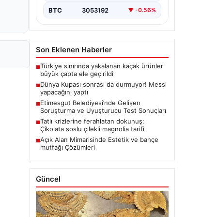
BTC
3053192
▼ -0.56%
Son Eklenen Haberler
Türkiye sınırında yakalanan kaçak ürünler
■
büyük çapta ele geçirildi
Dünya Kupası sonrası da durmuyor! Messi
■
yapacağını yaptı
Etimesgut Belediyesi’nde Gelişen
■
Soruşturma ve Uyuşturucu Test Sonuçları
Tatlı krizlerine ferahlatan dokunuş:
■
Çikolata soslu çilekli magnolia tarifi
Açık Alan Mimarisinde Estetik ve bahçe
■
mutfağı Çözümleri
Güncel