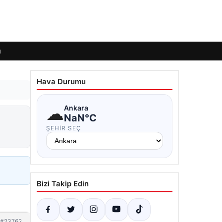
ı
Hava Durumu
☁
Ankara
NaN°C
ŞEHIR SEÇ
Bizi Takip Edin
#23762