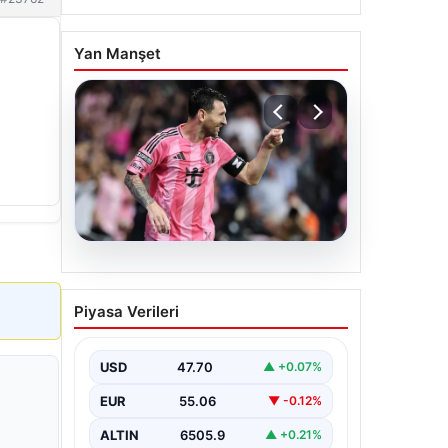
Yan Manşet
06.08.2026
Dünya Kupası sonrası da
Piyasa Verileri
durmuyor! Messi
yapacağını yaptı
USD
47.70
▲ +0.07%
EUR
55.06
▼ -0.12%
ALTIN
6505.9
▲ +0.21%