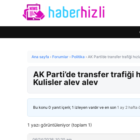
Ana sayfa
›
Forumlar
›
Politika
›
AK Parti’de transfer trafiği hız
AK Parti’de transfer trafiği 
Kulisler alev alev
Bu konu 0 yanıt içerir, 1 izleyen vardır ve en son
1 ay 2 hafta
1 yazı görüntüleniyor (toplam 1)
06/24/2026: 10:20 am