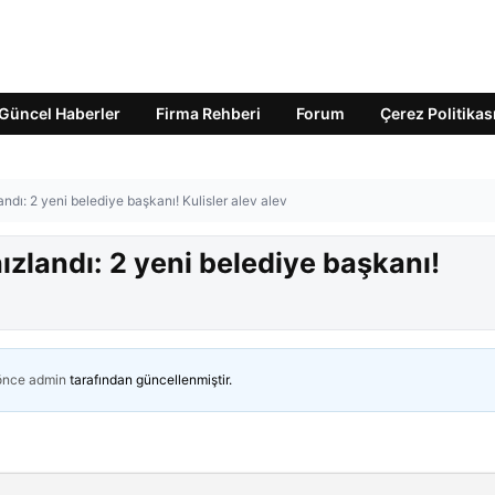
Güncel Haberler
Firma Rehberi
Forum
Çerez Politikas
landı: 2 yeni belediye başkanı! Kulisler alev alev
hızlandı: 2 yeni belediye başkanı!
 önce
admin
tarafından güncellenmiştir.