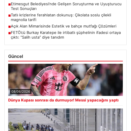
Etimesgut Belediyesi’nde Gelişen Soruşturma ve Uyuşturucu
■
Test Sonuçları
Tatlı krizlerine ferahlatan dokunuş: Çikolata soslu çilekli
■
magnolia tarifi
Açık Alan Mimarisinde Estetik ve bahçe mutfağı Çözümleri
■
FETÖ’cü Burkay Karatepe ile irtibatlı şüphelinin ifadesi ortaya
■
çıktı: “Salih usta” diye tanıdım
Güncel
08/06/2026
Dünya Kupası sonrası da durmuyor! Messi yapacağını yaptı