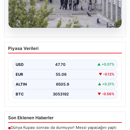
05.08.2026
Etimesgut Belediyesi’nde Gelişen
Piyasa Verileri
Soruşturma ve Uyuşturucu Test
Sonuçları
USD
47.70
▲ +0.07%
Son günlerde yayılan haberler, Etimesgut
Belediyesi’nde yaşanan ciddi gelişmeleri gözler önüne
EUR
55.06
▼ -0.12%
seriyor. Soruşturma kapsamında,…
ALTIN
6505.9
▲ +0.21%
BTC
3053192
▼ -0.56%
Son Eklenen Haberler
Dünya Kupası sonrası da durmuyor! Messi yapacağını yaptı
■