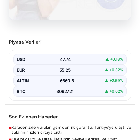
08.08.2026
Kelebek.Org İle Dijital İletişimin Seviyeli
Piyasa Verileri
Adresi Ve Chat Deneyimi
İnternet çağında bireylerin kaliteli bir şekilde irtibat
kurması ciddi bir önem taşımaktadır. Halen birçok…
USD
47.74
▲ +0.18%
EUR
55.25
▲ +0.32%
ALTIN
6660.6
▲ +2.59%
BTC
3092721
▲ +0.02%
Son Eklenen Haberler
Karadeniz’de vurulan gemiden ilk görüntü: Türkiye’ye ulaştı ve
■
saldırının izleri ortaya çıktı
Kelebek.Org İle Dijital İletişimin Seviyeli Adresi Ve Chat
■