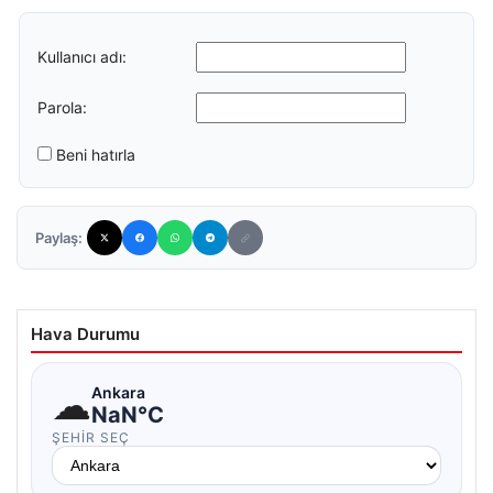
Kullanıcı adı:
Parola:
Beni hatırla
Paylaş:
Hava Durumu
☁
Ankara
NaN°C
ŞEHIR SEÇ