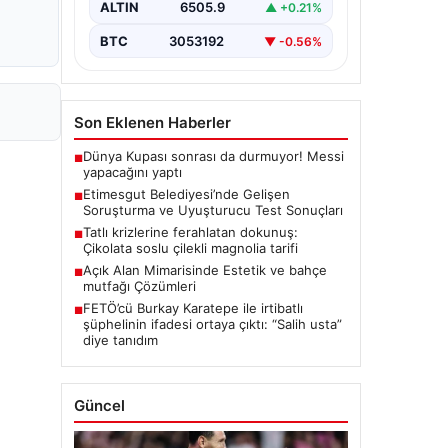
ALTIN
6505.9
▲ +0.21%
seriyor. Soruşturma kapsamında,…
BTC
3053192
▼ -0.56%
Son Eklenen Haberler
Dünya Kupası sonrası da durmuyor! Messi
■
yapacağını yaptı
Etimesgut Belediyesi’nde Gelişen
■
Soruşturma ve Uyuşturucu Test Sonuçları
Tatlı krizlerine ferahlatan dokunuş:
■
Çikolata soslu çilekli magnolia tarifi
Açık Alan Mimarisinde Estetik ve bahçe
■
mutfağı Çözümleri
FETÖ’cü Burkay Karatepe ile irtibatlı
■
şüphelinin ifadesi ortaya çıktı: “Salih usta”
diye tanıdım
Güncel