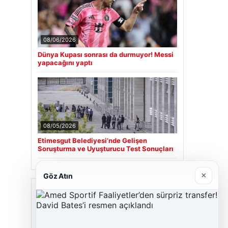
08/06/2026
Dünya Kupası sonrası da durmuyor! Messi
yapacağını yaptı
08/05/2026
Etimesgut Belediyesi’nde Gelişen
Soruşturma ve Uyuşturucu Test Sonuçları
×
Göz Atın
Son Eklenen Firmalar
Cengiz Sigorta
06/23/2026