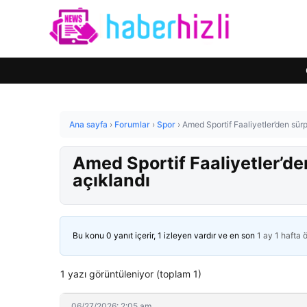
Ana sayfa
›
Forumlar
›
Spor
›
Amed Sportif Faaliyetler’den sürp
Amed Sportif Faaliyetler’de
açıklandı
Bu konu 0 yanıt içerir, 1 izleyen vardır ve en son
1 ay 1 hafta 
1 yazı görüntüleniyor (toplam 1)
06/27/2026: 2:05 am