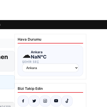
ı
Hava Durumu
☁
Ankara
men
NaN°C
ŞEHIR SEÇ
Bizi Takip Edin
#24359