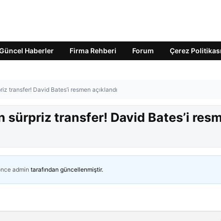
Güncel Haberler
Firma Rehberi
Forum
Çerez Politikas
riz transfer! David Bates’i resmen açıklandı
n sürpriz transfer! David Bates’i res
önce
admin
tarafından güncellenmiştir.