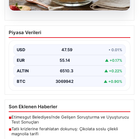
05.08.2026
Tatlı krizlerine ferahlatan dokunuş:
Piyasa Verileri
Çikolata soslu çilekli magnolia tarifi
{ "title": "Tatlı Krizlerine Ferahlatıcı Bir Çözüm: Çikolata
Soslu Çilekli Magnolia Tarifi", "content": "Hayatın…
USD
47.59
• 0.01%
EUR
55.14
▲ +0.17%
ALTIN
6510.3
▲ +0.22%
BTC
3069942
▲ +0.90%
Son Eklenen Haberler
Etimesgut Belediyesi’nde Gelişen Soruşturma ve Uyuşturucu
■
Test Sonuçları
Tatlı krizlerine ferahlatan dokunuş: Çikolata soslu çilekli
■
magnolia tarifi