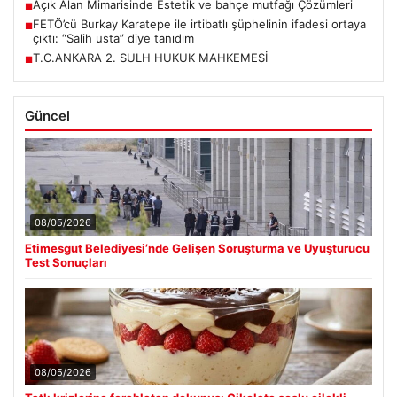
Açık Alan Mimarisinde Estetik ve bahçe mutfağı Çözümleri
■
FETÖ’cü Burkay Karatepe ile irtibatlı şüphelinin ifadesi ortaya
■
çıktı: “Salih usta” diye tanıdım
T.C.ANKARA 2. SULH HUKUK MAHKEMESİ
■
Güncel
08/05/2026
Etimesgut Belediyesi’nde Gelişen Soruşturma ve Uyuşturucu
Test Sonuçları
08/05/2026