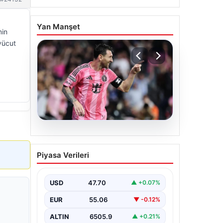
Yan Manşet
nin
 vücut
06.08.2026
Dünya Kupası sonrası da
Piyasa Verileri
durmuyor! Messi
yapacağını yaptı
USD
47.70
▲ +0.07%
EUR
55.06
▼ -0.12%
ALTIN
6505.9
▲ +0.21%