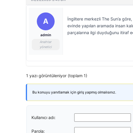
İngiltere merkezli The Sun’a gör
A
evinde yapılan aramada insan kalın
parçalarına ilgi duyduğunu itiraf ed
admin
Anahtar
yönetici
1 yazı görüntüleniyor (toplam 1)
Bu konuyu yanıtlamak için giriş yapmış olmalısınız.
Kullanıcı adı:
Parola: