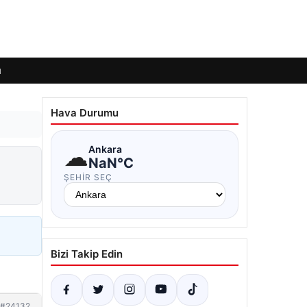
ı
Hava Durumu
☁
Ankara
NaN°C
ŞEHIR SEÇ
Bizi Takip Edin
#24132