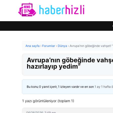
Ana sayfa
›
Forumlar
›
Dünya
›
Avrupa’nın göbeğinde vahşet! 
Avrupa’nın göbeğinde vahşe
hazırlayıp yedim”
Bu konu 0 yanıt içerir, 1 izleyen vardır ve en son
1 ay 1 hafta 
1 yazı görüntüleniyor (toplam 1)
06/26/2026: 2:49 am