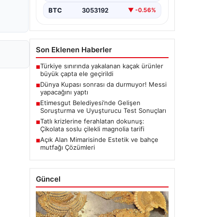
BTC
3053192
▼ -0.56%
Son Eklenen Haberler
Türkiye sınırında yakalanan kaçak ürünler
■
büyük çapta ele geçirildi
Dünya Kupası sonrası da durmuyor! Messi
■
yapacağını yaptı
Etimesgut Belediyesi’nde Gelişen
■
Soruşturma ve Uyuşturucu Test Sonuçları
Tatlı krizlerine ferahlatan dokunuş:
■
Çikolata soslu çilekli magnolia tarifi
Açık Alan Mimarisinde Estetik ve bahçe
■
mutfağı Çözümleri
Güncel