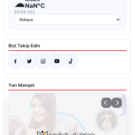
☁
NaN°C
ŞEHIR SEÇ
Bizi Takip Edin
Yan Manşet