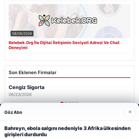
08/08/2026
Kelebek.Org İle Dijital İletişimin Seviyeli Adresi Ve Chat
Deneyimi
Son Eklenen Firmalar
Cengiz Sigorta
06/23/2026
×
Göz Atın
Web sitemizi nasıl kullandığınızı daha iyi anlayabilmek,
deneyiminizi kişiselleştirmek ve geliştirmek amacıyla çerezler
kullanıyoruz.
Çerez Politikamız
Bahreyn, ebola salgını nedeniyle 3 Afrika ülkesinden
girişleri durdurdu
Reddet
Kabul Et