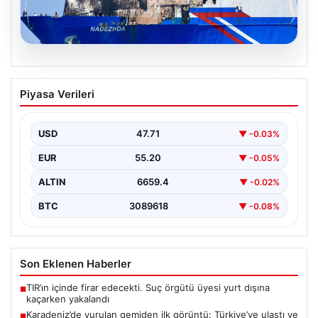
08.08.2026
Karadeniz’de vurulan gemiden ilk
Piyasa Verileri
görüntü: Türkiye’ye ulaştı ve saldırının
izleri ortaya çıktı
USD
47.71
▼ -0.03%
Son dakika gelişmesiyle, Karadeniz'de saldırıya uğrayan
ve büyük hasar gören NADEZHDA isimli Ro-Ro gemisi,
EUR
55.20
▼ -0.05%
…
ALTIN
6659.4
▼ -0.02%
BTC
3089618
▼ -0.08%
Son Eklenen Haberler
TIR’ın içinde firar edecekti. Suç örgütü üyesi yurt dışına
■
kaçarken yakalandı
Karadeniz’de vurulan gemiden ilk görüntü: Türkiye’ye ulaştı ve
■