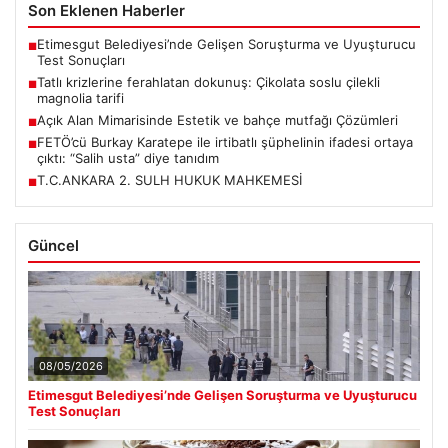
Son Eklenen Haberler
Etimesgut Belediyesi’nde Gelişen Soruşturma ve Uyuşturucu
■
Test Sonuçları
Tatlı krizlerine ferahlatan dokunuş: Çikolata soslu çilekli
■
magnolia tarifi
Açık Alan Mimarisinde Estetik ve bahçe mutfağı Çözümleri
■
FETÖ’cü Burkay Karatepe ile irtibatlı şüphelinin ifadesi ortaya
■
çıktı: “Salih usta” diye tanıdım
T.C.ANKARA 2. SULH HUKUK MAHKEMESİ
■
Güncel
08/05/2026
Etimesgut Belediyesi’nde Gelişen Soruşturma ve Uyuşturucu
Test Sonuçları