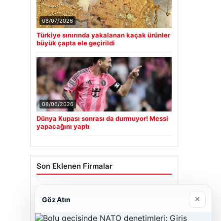
08/07/2026
Türkiye sınırında yakalanan kaçak ürünler
büyük çapta ele geçirildi
08/06/2026
Dünya Kupası sonrası da durmuyor! Messi
yapacağını yaptı
Son Eklenen Firmalar
Cengiz Sigorta
×
Göz Atın
06/23/2026