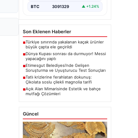
BTC
3091329
▲ +1.24%
Son Eklenen Haberler
Türkiye sınırında yakalanan kaçak ürünler
■
büyük çapta ele geçirildi
Dünya Kupası sonrası da durmuyor! Messi
■
yapacağını yaptı
Etimesgut Belediyesi’nde Gelişen
■
Soruşturma ve Uyuşturucu Test Sonuçları
Tatlı krizlerine ferahlatan dokunuş:
■
Çikolata soslu çilekli magnolia tarifi
Açık Alan Mimarisinde Estetik ve bahçe
■
mutfağı Çözümleri
Güncel