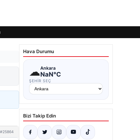
ı
Hava Durumu
☁
Ankara
NaN°C
ŞEHIR SEÇ
Bizi Takip Edin
#25864