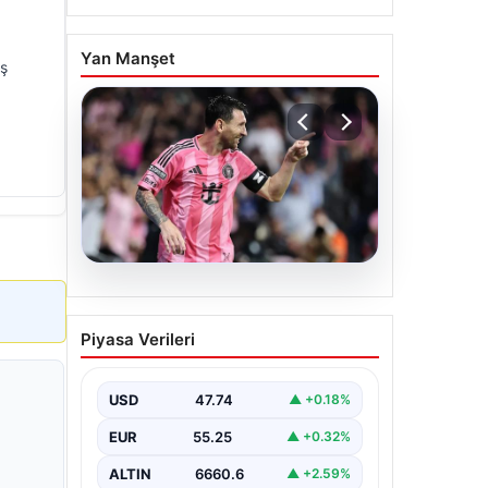
Yan Manşet
uş
06.08.2026
Dünya Kupası sonrası da
Piyasa Verileri
durmuyor! Messi
yapacağını yaptı
USD
47.74
▲ +0.18%
EUR
55.25
▲ +0.32%
ALTIN
6660.6
▲ +2.59%