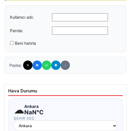
Kullanıcı adı:
Parola:
Beni hatırla
Paylaş:
Hava Durumu
☁
Ankara
NaN°C
ŞEHIR SEÇ