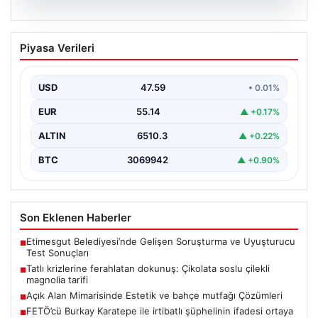
05.08.2026
Tatlı krizlerine ferahlatan dokunuş:
Piyasa Verileri
Çikolata soslu çilekli magnolia tarifi
{ "title": "Tatlı Krizlerine Ferahlatıcı Bir Çözüm: Çikolata
Soslu Çilekli Magnolia Tarifi", "content": "Hayatın…
USD
47.59
• 0.01%
EUR
55.14
▲ +0.17%
ALTIN
6510.3
▲ +0.22%
BTC
3069942
▲ +0.90%
Son Eklenen Haberler
Etimesgut Belediyesi’nde Gelişen Soruşturma ve Uyuşturucu
■
Test Sonuçları
Tatlı krizlerine ferahlatan dokunuş: Çikolata soslu çilekli
■
magnolia tarifi
Açık Alan Mimarisinde Estetik ve bahçe mutfağı Çözümleri
■
FETÖ’cü Burkay Karatepe ile irtibatlı şüphelinin ifadesi ortaya
■