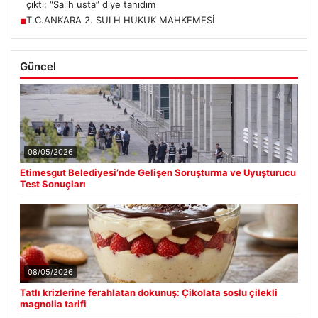
çıktı: “Salih usta” diye tanıdım
T.C.ANKARA 2. SULH HUKUK MAHKEMESİ
■
Güncel
08/05/2026
Etimesgut Belediyesi’nde Gelişen Soruşturma ve Uyuşturucu
Test Sonuçları
08/05/2026
Tatlı krizlerine ferahlatan dokunuş: Çikolata soslu çilekli
magnolia tarifi