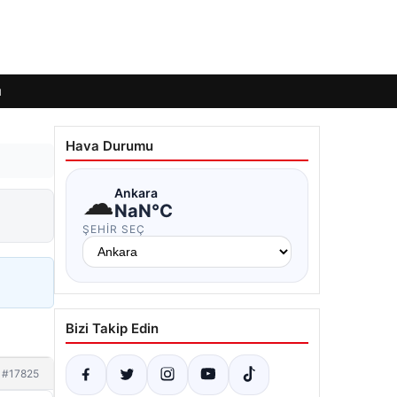
ı
Hava Durumu
☁
Ankara
NaN°C
ŞEHIR SEÇ
Bizi Takip Edin
#17825