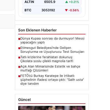
ALTIN
6505.9
▲ +0.21%
seriyor. Soruşturma kapsamında,…
BTC
3053192
▼ -0.56%
Son Eklenen Haberler
Dünya Kupası sonrası da durmuyor! Messi
■
yapacağını yaptı
Etimesgut Belediyesi’nde Gelişen
■
Soruşturma ve Uyuşturucu Test Sonuçları
Tatlı krizlerine ferahlatan dokunuş:
■
Çikolata soslu çilekli magnolia tarifi
Açık Alan Mimarisinde Estetik ve bahçe
■
mutfağı Çözümleri
FETÖ’cü Burkay Karatepe ile irtibatlı
■
şüphelinin ifadesi ortaya çıktı: “Salih usta”
diye tanıdım
Güncel