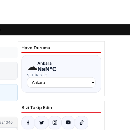
ı
Hava Durumu
☁
Ankara
NaN°C
ŞEHIR SEÇ
Bizi Takip Edin
#24340