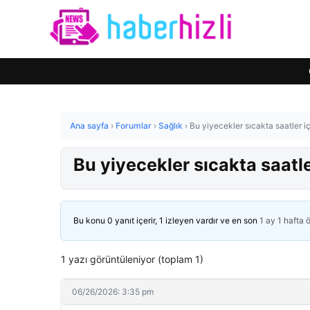
Ana sayfa
›
Forumlar
›
Sağlık
›
Bu yiyecekler sıcakta saatler i
Bu yiyecekler sıcakta saatl
Bu konu 0 yanıt içerir, 1 izleyen vardır ve en son
1 ay 1 hafta 
1 yazı görüntüleniyor (toplam 1)
06/26/2026: 3:35 pm