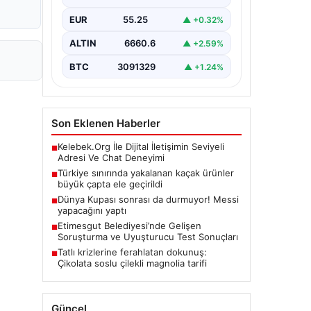
gerçekleştirilen güvenlik
EUR
55.25
▲ +0.32%
kontrollerinde, piyasa değeri
yaklaşık 500 bin euroyu aşan
büyük…
ALTIN
6660.6
▲ +2.59%
BTC
3091329
▲ +1.24%
Son Eklenen Haberler
Kelebek.Org İle Dijital İletişimin Seviyeli
■
Adresi Ve Chat Deneyimi
Türkiye sınırında yakalanan kaçak ürünler
■
büyük çapta ele geçirildi
Dünya Kupası sonrası da durmuyor! Messi
■
yapacağını yaptı
Etimesgut Belediyesi’nde Gelişen
■
Soruşturma ve Uyuşturucu Test Sonuçları
Tatlı krizlerine ferahlatan dokunuş:
■
Çikolata soslu çilekli magnolia tarifi
Güncel