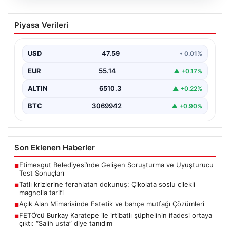
04.08.2026
Açık Alan Mimarisinde Estetik ve bahçe
Piyasa Verileri
mutfağı Çözümleri
Günümüzde dış mekan yaşam alanları, villaların en
popüler alanlarından biri gelmiştir. Bahçeyle uyumlu
USD
47.59
• 0.01%
dinlenmek,…
EUR
55.14
▲ +0.17%
ALTIN
6510.3
▲ +0.22%