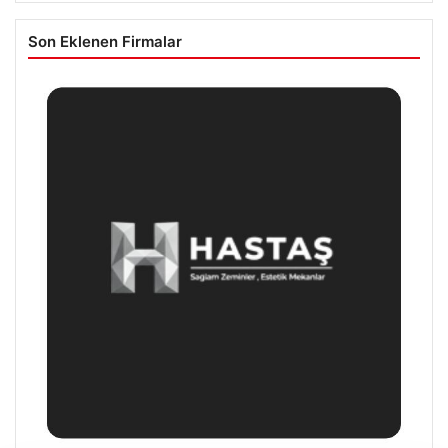
08/05/2026
Etimesgut Belediyesi’nde Gelişen Soruşturma ve Uyuşturucu
Test Sonuçları
08/05/2026
Tatlı krizlerine ferahlatan dokunuş: Çikolata soslu çilekli
magnolia tarifi
Son Eklenen Firmalar