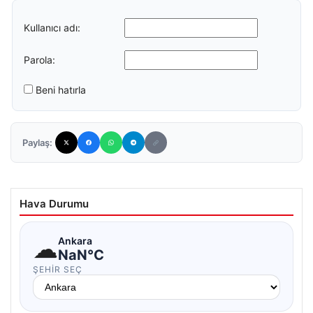
Kullanıcı adı:
Parola:
Beni hatırla
Paylaş:
Hava Durumu
☁
Ankara
NaN°C
ŞEHIR SEÇ