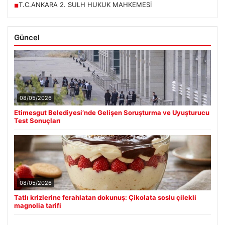
BTC
3069942
▲ +0.90%
Son Eklenen Haberler
Etimesgut Belediyesi’nde Gelişen Soruşturma ve Uyuşturucu
■
Test Sonuçları
Tatlı krizlerine ferahlatan dokunuş: Çikolata soslu çilekli
■
magnolia tarifi
Açık Alan Mimarisinde Estetik ve bahçe mutfağı Çözümleri
■
FETÖ’cü Burkay Karatepe ile irtibatlı şüphelinin ifadesi ortaya
■
çıktı: “Salih usta” diye tanıdım
T.C.ANKARA 2. SULH HUKUK MAHKEMESİ
■
Güncel