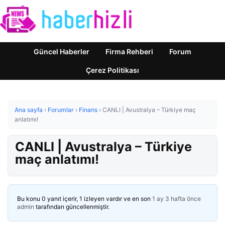
Güncel Haberler
Firma Rehberi
Forum
Çerez Politikası
Ana sayfa
›
Forumlar
›
Finans
›
CANLI | Avustralya – Türkiye maç
anlatımı!
CANLI | Avustralya – Türkiye
maç anlatımı!
Bu konu 0 yanıt içerir, 1 izleyen vardır ve en son
1 ay 3 hafta önce
admin
tarafından güncellenmiştir.