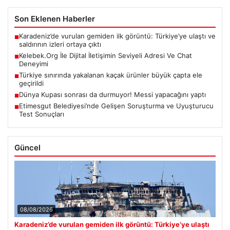
Son Eklenen Haberler
Karadeniz’de vurulan gemiden ilk görüntü: Türkiye’ye ulaştı ve
■
saldırının izleri ortaya çıktı
Kelebek.Org İle Dijital İletişimin Seviyeli Adresi Ve Chat
■
Deneyimi
Türkiye sınırında yakalanan kaçak ürünler büyük çapta ele
■
geçirildi
Dünya Kupası sonrası da durmuyor! Messi yapacağını yaptı
■
Etimesgut Belediyesi’nde Gelişen Soruşturma ve Uyuşturucu
■
Test Sonuçları
Güncel
08/08/2026
Karadeniz’de vurulan gemiden ilk görüntü: Türkiye’ye ulaştı