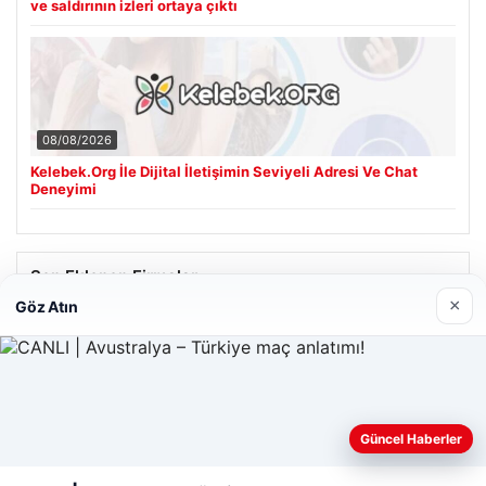
ve saldırının izleri ortaya çıktı
08/08/2026
Kelebek.Org İle Dijital İletişimin Seviyeli Adresi Ve Chat
Deneyimi
Son Eklenen Firmalar
×
Göz Atın
Cengiz Sigorta
06/23/2026
Web sitemizi nasıl kullandığınızı daha iyi anlayabilmek,
deneyiminizi kişiselleştirmek ve geliştirmek amacıyla çerezler
Güncel Haberler
kullanıyoruz.
Çerez Politikamız