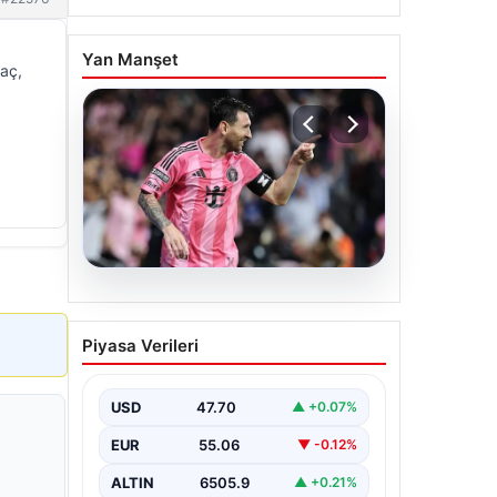
Yan Manşet
maç,
06.08.2026
Dünya Kupası sonrası da
Piyasa Verileri
durmuyor! Messi
yapacağını yaptı
USD
47.70
▲ +0.07%
EUR
55.06
▼ -0.12%
ALTIN
6505.9
▲ +0.21%