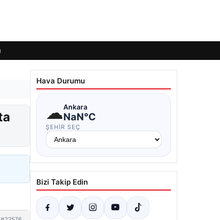
ı
Hava Durumu
☁
Ankara
ta
NaN°C
ŞEHIR SEÇ
Bizi Takip Edin
#22576