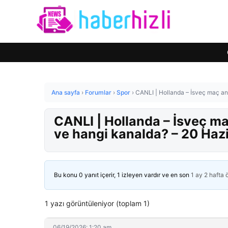
Ana sayfa
›
Forumlar
›
Spor
›
CANLI | Hollanda – İsveç maç a
CANLI | Hollanda – İsveç m
ve hangi kanalda? – 20 Haz
Bu konu 0 yanıt içerir, 1 izleyen vardır ve en son
1 ay 2 hafta
1 yazı görüntüleniyor (toplam 1)
06/19/2026: 1:20 am