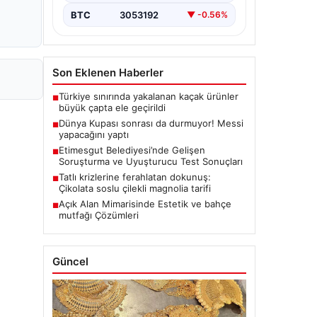
BTC
3053192
▼ -0.56%
Son Eklenen Haberler
Türkiye sınırında yakalanan kaçak ürünler
■
büyük çapta ele geçirildi
Dünya Kupası sonrası da durmuyor! Messi
■
yapacağını yaptı
Etimesgut Belediyesi’nde Gelişen
■
Soruşturma ve Uyuşturucu Test Sonuçları
Tatlı krizlerine ferahlatan dokunuş:
■
Çikolata soslu çilekli magnolia tarifi
Açık Alan Mimarisinde Estetik ve bahçe
■
mutfağı Çözümleri
Güncel