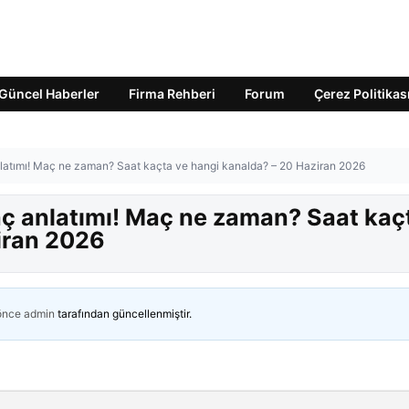
Güncel Haberler
Firma Rehberi
Forum
Çerez Politikas
nlatımı! Maç ne zaman? Saat kaçta ve hangi kanalda? – 20 Haziran 2026
aç anlatımı! Maç ne zaman? Saat kaç
iran 2026
 önce
admin
tarafından güncellenmiştir.