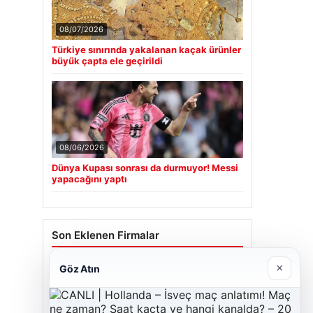
08/07/2026
Türkiye sınırında yakalanan kaçak ürünler
büyük çapta ele geçirildi
08/06/2026
Dünya Kupası sonrası da durmuyor! Messi
yapacağını yaptı
Son Eklenen Firmalar
Cengiz Sigorta
×
Göz Atın
06/23/2026